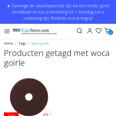
☀️ Vanwege de vakantieperiode zijn we iets minder goed
bereikbaar en kan je bestelling tot 1 werkdag extra
onderweg zijn. Bedankt voor je begrip!
0
Home
Tags
woca goirle
Producten getagd met woca
goirle
Sale