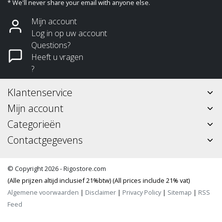
* We'll never share your email with anyone else.
Mijn account
Log in op uw account
Questions?
Heeft u vragen
?
Klantenservice
Mijn account
Categorieën
Contactgegevens
© Copyright 2026 - Rigostore.com
(Alle prijzen altijd inclusief 21%btw) (All prices include 21% vat)
Algemene voorwaarden
|
Disclaimer
|
Privacy Policy
|
Sitemap
|
RSS
Feed