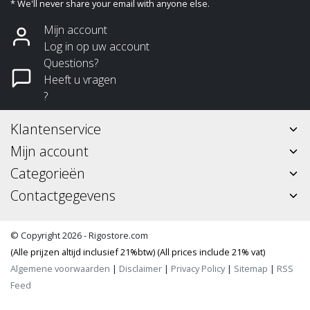
* We'll never share your email with anyone else.
Mijn account
Log in op uw account
Questions?
Heeft u vragen
?
Klantenservice
Mijn account
Categorieën
Contactgegevens
© Copyright 2026 - Rigostore.com
(Alle prijzen altijd inclusief 21%btw) (All prices include 21% vat)
Algemene voorwaarden
|
Disclaimer
|
Privacy Policy
|
Sitemap
|
RSS
Feed