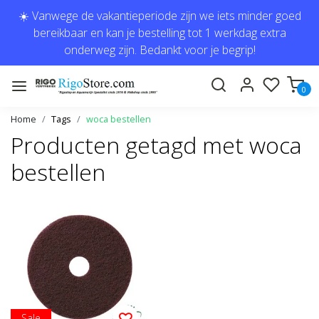
☀️ Vanwege de vakantieperiode zijn we iets minder goed
bereikbaar en kan je bestelling tot 1 werkdag extra
onderweg zijn. Bedankt voor je begrip!
0
Home
Tags
woca bestellen
Producten getagd met woca
bestellen
Sale