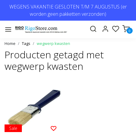
WEGENS VAKANTIE GESLOTEN T/M 7 AUGUSTUS (er
worden geen pakketten verzonden)
0
Home
Tags
wegwerp kwasten
Producten getagd met
wegwerp kwasten
Sale