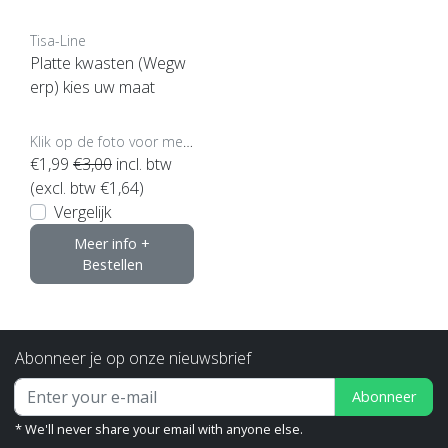
Tisa-Line
Platte kwasten (Wegw
erp) kies uw maat
Klik op de foto voor meer opties..
€1,99
€3,00
incl. btw
(excl. btw €1,64)
Vergelijk
Meer info +
Bestellen
Abonneer je op onze nieuwsbrief
Abonneer
* We'll never share your email with anyone else.