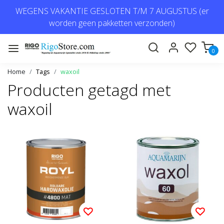
WEGENS VAKANTIE GESLOTEN T/M 7 AUGUSTUS (er
worden geen pakketten verzonden)
0
Home
Tags
waxoil
Producten getagd met
waxoil