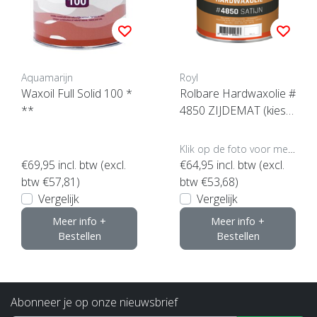
Aquamarijn
Royl
Waxoil Full Solid 100 *
Rolbare Hardwaxolie #
**
4850 ZIJDEMAT (kies u
w inhoud)
Klik op de foto voor meer opties..
€69,95
incl. btw (excl.
€64,95
incl. btw (excl.
btw €57,81)
btw €53,68)
Vergelijk
Vergelijk
Meer info +
Meer info +
Bestellen
Bestellen
Abonneer je op onze nieuwsbrief