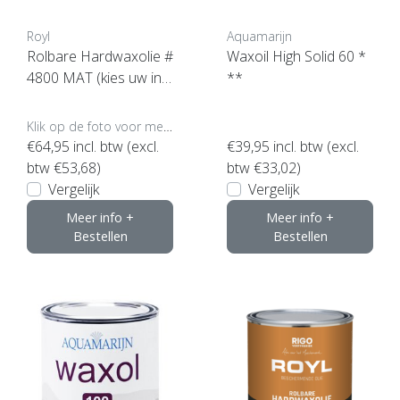
Royl
Aquamarijn
Rolbare Hardwaxolie #
Waxoil High Solid 60 *
4800 MAT (kies uw inh
**
oud)
Klik op de foto voor meer opties..
€64,95
incl. btw (excl.
€39,95
incl. btw (excl.
btw €53,68)
btw €33,02)
Vergelijk
Vergelijk
Meer info +
Meer info +
Bestellen
Bestellen