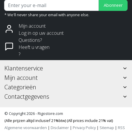
Abonneer
* We'll never share your email with anyone else.
Mijn account
Log in op uw account
Questions?
Heeft u vragen
?
Klantenservice
Mijn account
Categorieën
Contactgegevens
© Copyright 2026 - Rigostore.com
(Alle prijzen altijd inclusief 21%btw) (All prices include 21% vat)
Algemene voorwaarden
|
Disclaimer
|
Privacy Policy
|
Sitemap
|
RSS