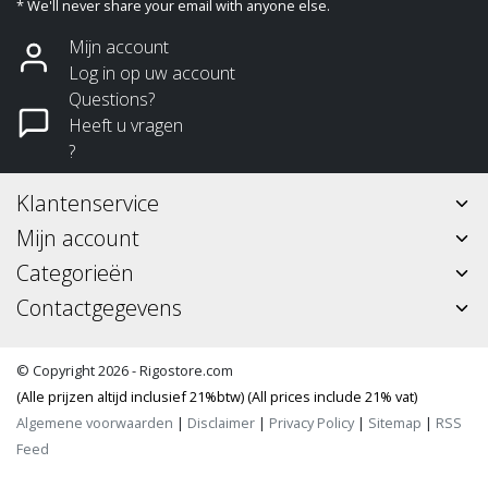
* We'll never share your email with anyone else.
Mijn account
Log in op uw account
Questions?
Heeft u vragen
?
Klantenservice
Mijn account
Categorieën
Contactgegevens
© Copyright 2026 - Rigostore.com
(Alle prijzen altijd inclusief 21%btw) (All prices include 21% vat)
Algemene voorwaarden
|
Disclaimer
|
Privacy Policy
|
Sitemap
|
RSS
Feed