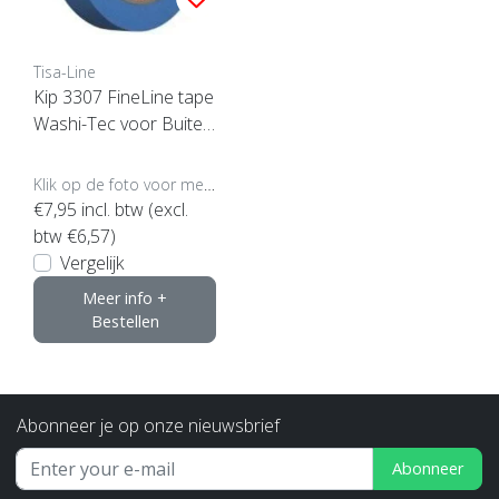
Tisa-Line
Kip 3307 FineLine tape
Washi-Tec voor Buiten
(klik voor maten)
Klik op de foto voor meer opties..
€7,95
incl. btw (excl.
btw €6,57)
Vergelijk
Meer info +
Bestellen
Abonneer je op onze nieuwsbrief
Abonneer