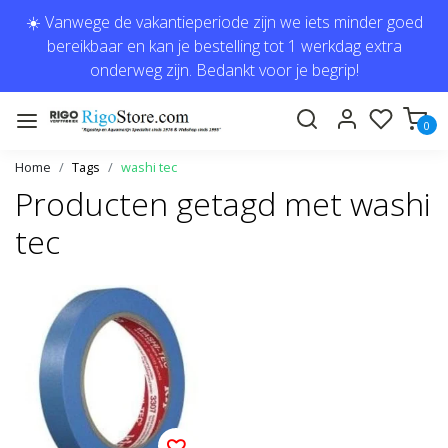
☀️ Vanwege de vakantieperiode zijn we iets minder goed
bereikbaar en kan je bestelling tot 1 werkdag extra
onderweg zijn. Bedankt voor je begrip!
0
Home
Tags
washi tec
Producten getagd met washi
tec