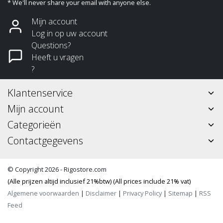
* We'll never share your email with anyone else.
Mijn account
Log in op uw account
Questions?
Heeft u vragen
?
Klantenservice
Mijn account
Categorieën
Contactgegevens
© Copyright 2026 - Rigostore.com
(Alle prijzen altijd inclusief 21%btw) (All prices include 21% vat)
Algemene voorwaarden
|
Disclaimer
|
Privacy Policy
|
Sitemap
|
RSS
Feed