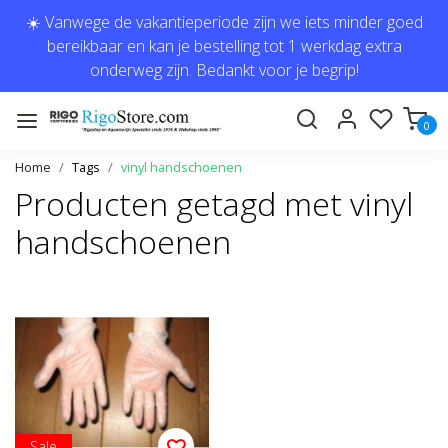
☀️ Vanwege de vakantieperiode zijn we iets minder goed
bereikbaar en kan je bestelling tot 1 werkdag extra
onderweg zijn. Bedankt voor je begrip!
0
Home
Tags
vinyl handschoenen
Producten getagd met vinyl
handschoenen
Sale