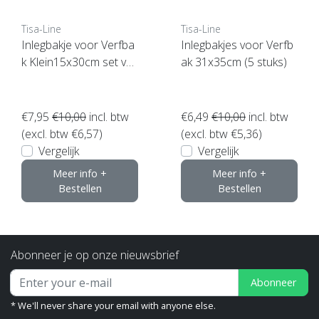
Tisa-Line
Tisa-Line
Inlegbakje voor Verfba
Inlegbakjes voor Verfb
k Klein15x30cm set va
ak 31x35cm (5 stuks)
n10 stuks
€7,95
€10,00
incl. btw
€6,49
€10,00
incl. btw
(excl. btw €6,57)
(excl. btw €5,36)
Vergelijk
Vergelijk
Meer info +
Meer info +
Bestellen
Bestellen
Abonneer je op onze nieuwsbrief
Abonneer
* We'll never share your email with anyone else.