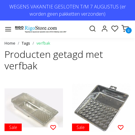
WEGENS VAKANTIE GESLOTEN T/M 7 AUGUSTUS (er
worden geen pakketten verzonden)
0
Home
Tags
verfbak
Producten getagd met
verfbak
Sale
Sale