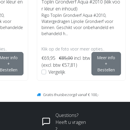
or kleur en
Toplin Grondverf Aqua #2010 (klik voo
r kleur en inhoud)
20,
Rigo Toplin Grondverf Aqua #2010,
k voor
Watergedragen Lijnolie Grondverf voor
orbehandelde
binnen. Geschikt voor onbehandeld en
behandeld h...
es..
Klik op de foto voor meer opties..
Meer info
€69,95
€85,00
incl. btw
Meer info
+
+
(excl. btw €57,81)
Bestellen
Bestellen
Vergelijk
Gratis thuisbezorgd vanaf € 100,-
Questions?
Heeft u vragen
?