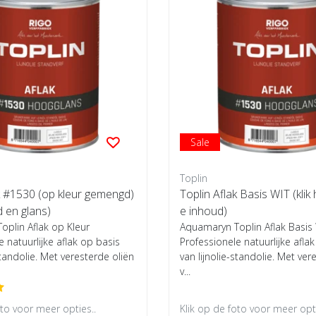
Sale
Toplin
k #1530 (op kleur gemengd)
Toplin Aflak Basis WIT (klik 
d en glans)
e inhoud)
plin Aflak op Kleur
Aquamaryn Toplin Aflak Basis
e natuurlijke aflak op basis
Professionele natuurlijke afla
standolie. Met veresterde oliën
van lijnolie-standolie. Met ver
v...
oto voor meer opties..
Klik op de foto voor meer opti