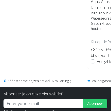
Aqua Aflak 
kleur en in
Rigo Toplin 
Watergedrage
Geschikt vo
houten...
Klik op de f
€84,95
€1
btw (excl. 
Vergelijk
Zéér scherpe prijzen (tot wel -60% korting !)
Volledig ass
Abonneer je op onze nieuwsbrief
Abonneer