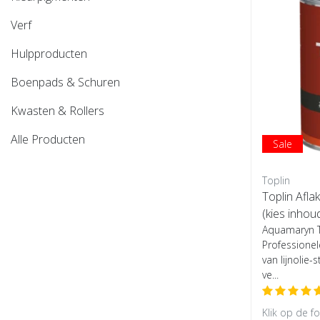
Verf
Hulpproducten
Boenpads & Schuren
Kwasten & Rollers
Alle Producten
Sale
Toplin
Toplin Afla
(kies inhou
Aquamaryn To
Professionel
van lijnolie-
ve...
Klik op de f