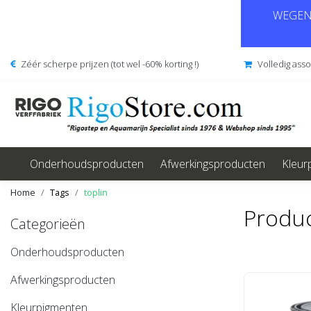
WEGENS
Zéér scherpe prijzen (tot wel -60% korting !)
Volledig ass
Onderhoudsproducten
Afwerkingsproducten
Kleur
Home
Tags
toplin
Produc
Categorieën
Onderhoudsproducten
Afwerkingsproducten
Kleurpigmenten