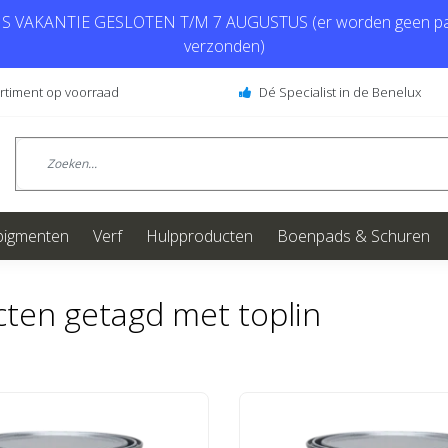
 VAKANTIE GESLOTEN T/M 7 AUGUSTUS (er worden geen pa
verzonden)
ortiment op voorraad
Dé Specialist in de Benelux
pigmenten
Verf
Hulpproducten
Boenpads & Schuren
ten getagd met toplin