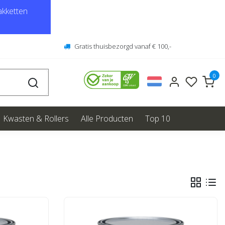
kketten
Gratis thuisbezorgd vanaf € 100,-
0
Kwasten & Rollers
Alle Producten
Top 10