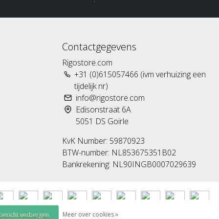
Contactgegevens
Rigostore.com
+31 (0)615057466 (ivm verhuizing een
tijdelijk nr)
info@rigostore.com
Edisonstraat 6A
5051 DS Goirle
KvK Number: 59870923
BTW-number: NL853675351B02
Bankrekening: NL90INGB0007029639
Meer over cookies »
 bericht verbergen