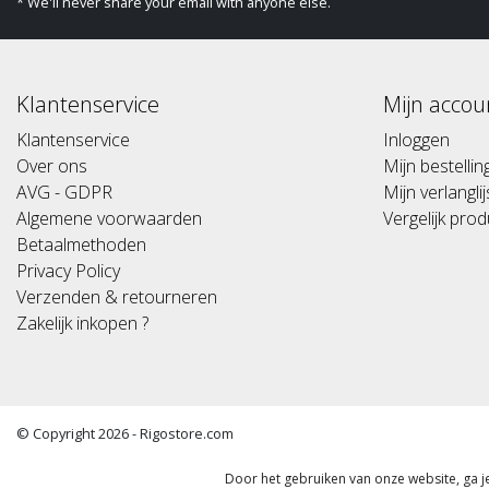
* We'll never share your email with anyone else.
Klantenservice
Mijn accou
Klantenservice
Inloggen
Over ons
Mijn bestelli
AVG - GDPR
Mijn verlanglij
Algemene voorwaarden
Vergelijk pro
Betaalmethoden
Privacy Policy
Verzenden & retourneren
Zakelijk inkopen ?
© Copyright 2026 - Rigostore.com
(Alle prijzen altijd inclusief 21%btw) (All prices include 21% vat)
Door het gebruiken van onze website, ga 
Algemene voorwaarden
|
Disclaimer
|
Privacy Policy
|
Sitemap
|
RSS Fe