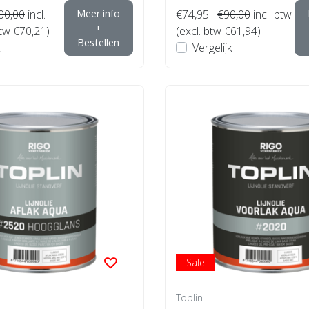
00,00
incl.
Meer info
€74,95
€90,00
incl. btw
+
btw €70,21)
(excl. btw €61,94)
Bestellen
Vergelijk
Sale
Toplin