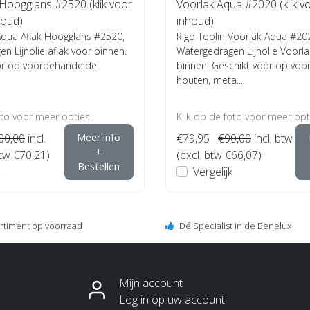
Hoogglans #2520 (klik voor
Voorlak Aqua #2020 (klik vo
houd)
inhoud)
Aqua Aflak Hoogglans #2520,
Rigo Toplin Voorlak Aqua #20
n Lijnolie aflak voor binnen.
Watergedragen Lijnolie Voorla
or op voorbehandelde
binnen. Geschikt voor op vo
houten, meta...
oto voor meer opties..
Klik op de foto voor meer opti
00,00
incl.
Meer info
€79,95
€90,00
incl. btw
+
btw €70,21)
(excl. btw €66,07)
Bestellen
Vergelijk
ortiment op voorraad
Dé Specialist in de Benelux
Mijn account
Log in op uw account