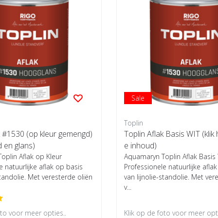
Sale
Toplin
k #1530 (op kleur gemengd)
Toplin Aflak Basis WIT (klik 
d en glans)
e inhoud)
plin Aflak op Kleur
Aquamaryn Toplin Aflak Basis
e natuurlijke aflak op basis
Professionele natuurlijke afla
standolie. Met veresterde oliën
van lijnolie-standolie. Met ver
v...
oto voor meer opties..
Klik op de foto voor meer opti