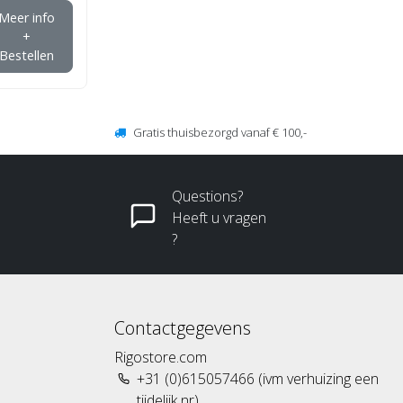
Meer info
+
Bestellen
Gratis thuisbezorgd vanaf € 100,-
Questions?
Heeft u vragen
?
Contactgegevens
Rigostore.com
+31 (0)615057466 (ivm verhuizing een
tijdelijk nr)