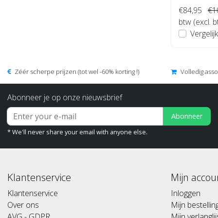
€84,95
€1
btw (excl. 
Vergelijk
Zéér scherpe prijzen (tot wel -60% korting !)
Volledig ass
Abonneer je op onze nieuwsbrief
Abonneer
* We'll never share your email with anyone else.
Klantenservice
Mijn accou
Klantenservice
Inloggen
Over ons
Mijn bestelli
AVG - GDPR
Mijn verlanglij