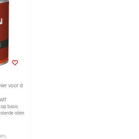
hier voor d
 WIT
k op basis
esterde oliën
es..