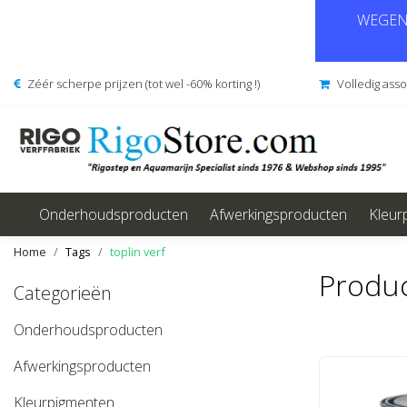
WEGENS
Zéér scherpe prijzen (tot wel -60% korting !)
Volledig ass
Onderhoudsproducten
Afwerkingsproducten
Kleur
Home
Tags
toplin verf
Produc
Categorieën
Onderhoudsproducten
Afwerkingsproducten
Kleurpigmenten