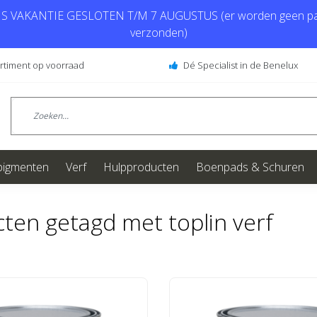
 VAKANTIE GESLOTEN T/M 7 AUGUSTUS (er worden geen pa
verzonden)
ortiment op voorraad
Dé Specialist in de Benelux
pigmenten
Verf
Hulpproducten
Boenpads & Schuren
ten getagd met toplin verf