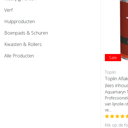
Verf
Hulpproducten
Boenpads & Schuren
Kwasten & Rollers
Alle Producten
Sale
Toplin
Toplin Afla
(kies inhou
Aquamaryn To
Professionel
van lijnolie-
ve...
Klik op de f