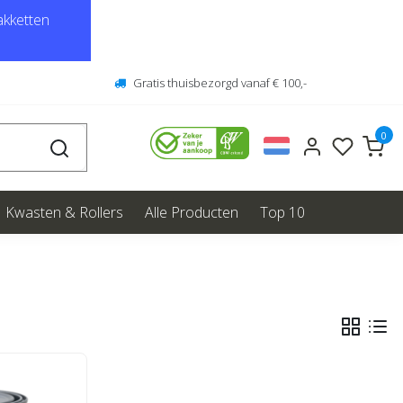
kketten
Gratis thuisbezorgd vanaf € 100,-
0
Kwasten & Rollers
Alle Producten
Top 10