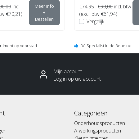
00,00
incl.
Meer info
€74,95
€90,00
incl. btw
+
btw €70,21)
(excl. btw €61,94)
Bestellen
Vergelijk
ortiment op voorraad
Dé Specialist in de Benelux
Mijn account
Log in op uw account
nt
Categorieën
Onderhoudsproducten
ngen
Afwerkingsproducten
st
Kleurpigmenten