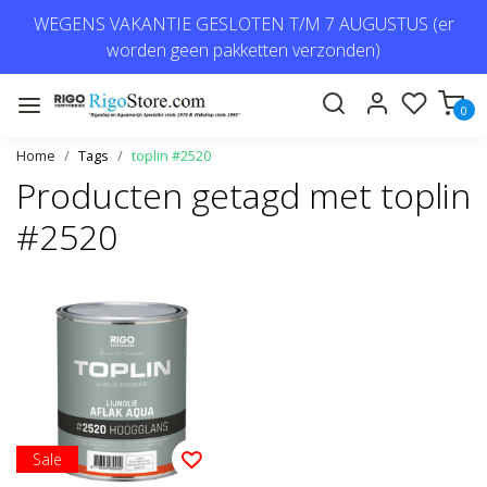
WEGENS VAKANTIE GESLOTEN T/M 7 AUGUSTUS (er
worden geen pakketten verzonden)
0
Home
Tags
toplin #2520
Producten getagd met toplin
#2520
Sale