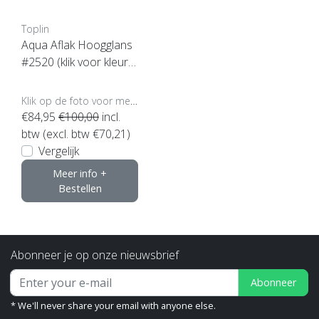
Toplin
Aqua Aflak Hoogglans
#2520 (klik voor kleur e
n inhoud)
Klik op de foto voor meer opties..
€84,95
€100,00
incl.
btw (excl. btw €70,21)
Vergelijk
Meer info +
Bestellen
Abonneer je op onze nieuwsbrief
Abonneer
* We'll never share your email with anyone else.