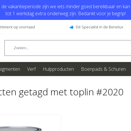
de vakantieperiode zijn we iets minder goed bereikbaar en kan j
tot 1 werkdag extra onderweg zijn. Bedankt voor je begrip!
ortiment op voorraad
Dé Specialist in de Benelux
pigmenten
Verf
Hulpproducten
Boenpads & Schuren
ten getagd met toplin #2020