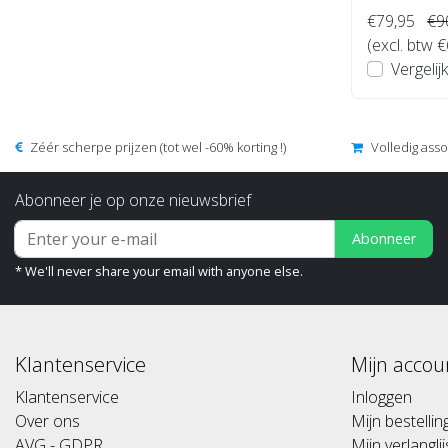
€79,95
€9
(excl. btw 
Vergelijk
Zéér scherpe prijzen (tot wel -60% korting !)
Volledig ass
Abonneer je op onze nieuwsbrief
Abonneer
* We'll never share your email with anyone else.
Klantenservice
Mijn accou
Klantenservice
Inloggen
Over ons
Mijn bestelli
AVG - GDPR
Mijn verlanglij