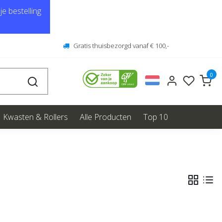
e bestelling
Gratis thuisbezorgd vanaf € 100,-
0
Kwasten & Rollers
Alle Producten
Top 10