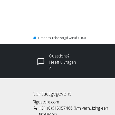
Gratis thuisbezorgd vanaf € 100,-
Questions?
Heeft u vragen
?
Contactgegevens
Rigostore.com
+31 (0)615057466 (ivm verhuizing een
tijdelijk nr)