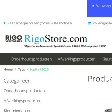
☀️ Vanwege 
Zéér scherpe prijzen (tot wel -60% korting !)
Volledig ass
Onderhoudsproducten
Afwerkingsproducten
Kleur
Home
Tags
toplin #2020
Produc
Categorieën
Onderhoudsproducten
Afwerkingsproducten
Kleurpigmenten