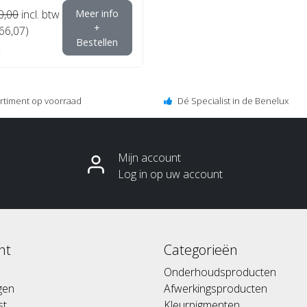
0,00
incl. btw
Meer info
+
€66,07)
Bestellen
ortiment op voorraad
Dé Specialist in de Benelux
Mijn account
Log in op uw account
nt
Categorieën
Onderhoudsproducten
ngen
Afwerkingsproducten
st
Kleurpigmenten