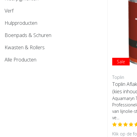
Verf
Hulpproducten
Boenpads & Schuren
Kwasten & Rollers
Alle Producten
Sale
Toplin
Toplin Afla
(kies inhou
Aquamaryn To
Professionel
van lijnolie-
ve...
Klik op de f