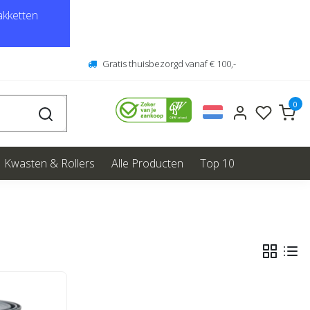
kketten
Gratis thuisbezorgd vanaf € 100,-
0
Kwasten & Rollers
Alle Producten
Top 10