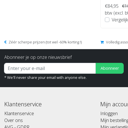
€84,95
€1
btw (excl. 
Vergelijk
Zéér scherpe prijzen (tot wel -60% korting !)
Volledig ass
Abonneer je op onze nieuwsbrief
Abonneer
* We'll never share your email with anyone else.
Klantenservice
Mijn accou
Klantenservice
Inloggen
Over ons
Mijn bestelli
AVG - GDPR
Mijn verlanglij