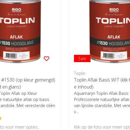
Sale
Toplin
k #1530 (op kleur gemengd)
Toplin Aflak Basis WIT (klik 
d en glans)
e inhoud)
plin Aflak op Kleur
Aquamaryn Toplin Aflak Basis
e natuurlijke aflak op basis
Professionele natuurlijke afla
standolie. Met veresterde oliën
van lijnolie-standolie. Met ver
v...
oto voor meer opties..
Klik op de foto voor meer opti