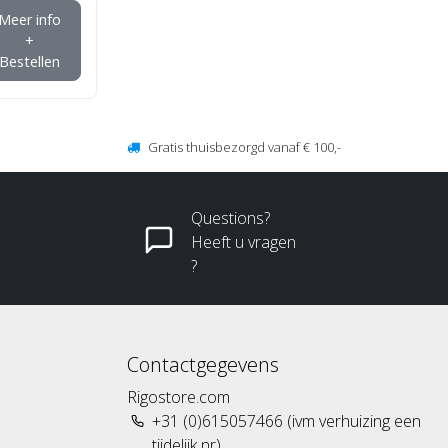
Meer info
+
Bestellen
Gratis thuisbezorgd vanaf € 100,-
Questions?
Heeft u vragen
?
Contactgegevens
Rigostore.com
+31 (0)615057466 (ivm verhuizing een
tijdelijk nr)