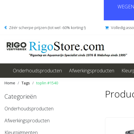
WEGENS
Zéér scherpe prijzen (tot wel -60% korting !)
Volledig ass
Onderhoudsproducten
Afwerkingsproducten
Kleur
Home
Tags
toplin #1540
Produc
Categorieën
Onderhoudsproducten
Afwerkingsproducten
Kleurpigmenten