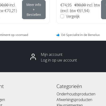
00,00
incl.
Meer info
€74,95
€90,00
incl. btw
+
btw €70,21)
(excl. btw €61,94)
Bestellen
Vergelijk
ortiment op voorraad
Dé Specialist in de Benelux
Mijn account
Log in op uw account
nt
Categorieën
Onderhoudsproducten
ngen
Afwerkingsproducten
st
Kleurpigmenten