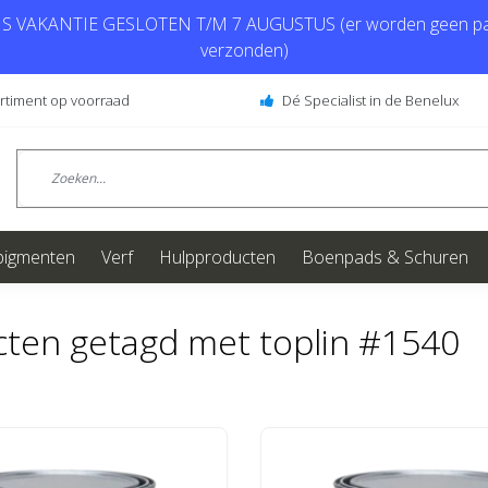
 VAKANTIE GESLOTEN T/M 7 AUGUSTUS (er worden geen pa
verzonden)
ortiment op voorraad
Dé Specialist in de Benelux
pigmenten
Verf
Hulpproducten
Boenpads & Schuren
ten getagd met toplin #1540