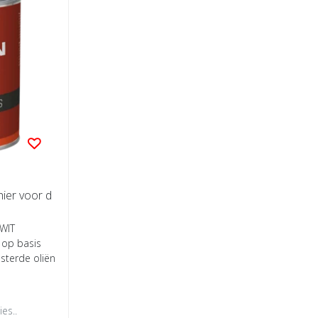
hier voor d
 WIT
k op basis
esterde oliën
es..