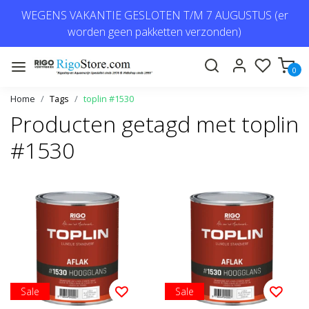
WEGENS VAKANTIE GESLOTEN T/M 7 AUGUSTUS (er
worden geen pakketten verzonden)
0
Home
Tags
toplin #1530
Producten getagd met toplin
#1530
Sale
Sale