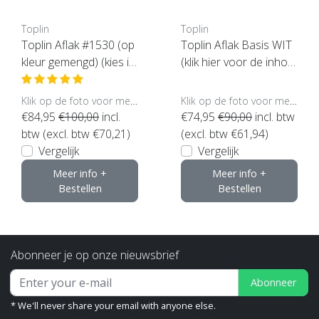
Toplin
Toplin
Toplin Aflak #1530 (op
Toplin Aflak Basis WIT
kleur gemengd) (kies in
(klik hier voor de inhou
houd en glans)
d)
Klik op de foto voor meer opties..
Klik op de foto voor meer opties..
€84,95
€100,00
incl.
€74,95
€90,00
incl. btw
btw (excl. btw €70,21)
(excl. btw €61,94)
Vergelijk
Vergelijk
Meer info +
Meer info +
Bestellen
Bestellen
Abonneer je op onze nieuwsbrief
Abonneer
* We'll never share your email with anyone else.