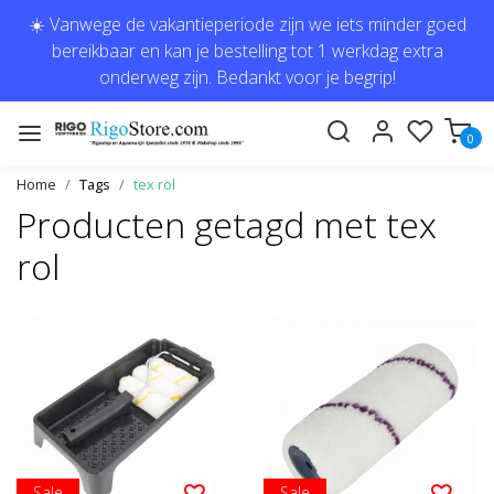
☀️ Vanwege de vakantieperiode zijn we iets minder goed
bereikbaar en kan je bestelling tot 1 werkdag extra
onderweg zijn. Bedankt voor je begrip!
0
Home
Tags
tex rol
Producten getagd met tex
rol
Sale
Sale