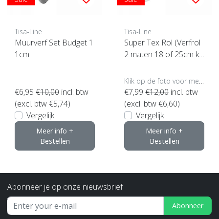
Tisa-Line
Tisa-Line
Muurverf Set Budget 1
Super Tex Rol (Verfrol
1cm
2 maten 18 of 25cm kli
k hier)
Klik op de foto voor meer opties..
€6,95
€10,00
incl. btw
€7,99
€12,00
incl. btw
(excl. btw €5,74)
(excl. btw €6,60)
Vergelijk
Vergelijk
Meer info +
Meer info +
Bestellen
Bestellen
Abonneer je op onze nieuwsbrief
Abonneer