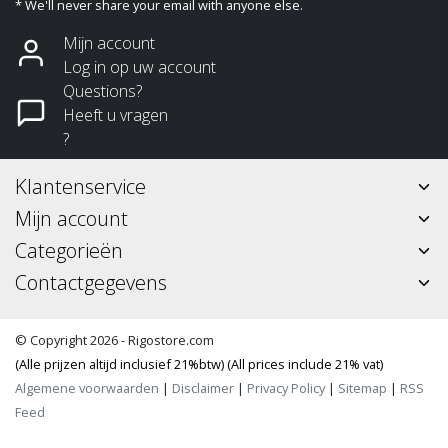
* We'll never share your email with anyone else.
Mijn account
Log in op uw account
Questions?
Heeft u vragen
?
Klantenservice
Mijn account
Categorieën
Contactgegevens
© Copyright 2026 - Rigostore.com
(Alle prijzen altijd inclusief 21%btw) (All prices include 21% vat)
Algemene voorwaarden
|
Disclaimer
|
Privacy Policy
|
Sitemap
|
RSS
Feed