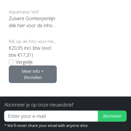
Aquamaryn Verf
Zuivere Gomterpentijn
(klik hier voor de inhou
d)
Klik op de foto voor meer opties..
€20,95
incl. btw (excl.
btw €17,31)
Vergelijk
Meer info +
Bestellen
Abonneer je op onze nieuwsbrief
Abonneer
* We'll never share your email with anyone else.