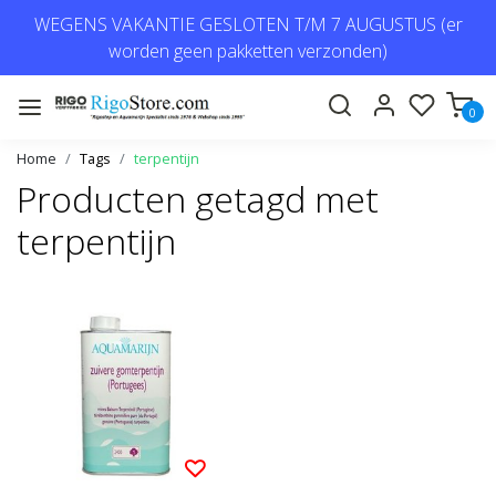
WEGENS VAKANTIE GESLOTEN T/M 7 AUGUSTUS (er
worden geen pakketten verzonden)
0
Home
Tags
terpentijn
Producten getagd met
terpentijn