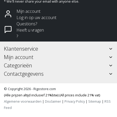
* We'll never share your email with anyone else.
Mijn account
Log in op uw account
Questions?
Heeft u vragen
?
Klantenservice
Mijn account
Categorieën
Contactgegevens
© Copyright 2026 - Rigostore.com
(Alle prijzen altijd inclusief 21%btw) (All prices include 21% vat)
Algemene voorwaarden
|
Disclaimer
|
Privacy Policy
|
Sitemap
|
RSS
Feed