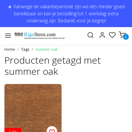
☀️ Vanwege de vakantieperiode zijn we iets minder goed
bereikbaar en kan je bestelling tot 1 werkdag extra
onderweg zijn. Bedankt voor je begrip!
0
Home
Tags
summer oak
Producten getagd met
summer oak
Sale