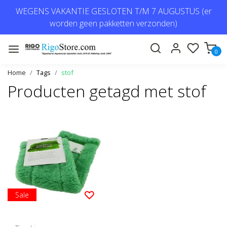
WEGENS VAKANTIE GESLOTEN T/M 7 AUGUSTUS (er
worden geen pakketten verzonden)
0
Home
Tags
stof
Producten getagd met stof
Sale