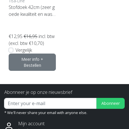
Tisa-Line
Stofdoek 42cm (zeer g
oede kwaliteit en wasb
aar)
€12,95
€16,95
incl. btw
(excl. btw €10,70)
Vergelijk
Meer info +
Bestellen
Abonneer je op onze nieuwsbrief
Abonneer
* We'll never share your email with anyone else.
Mijn account