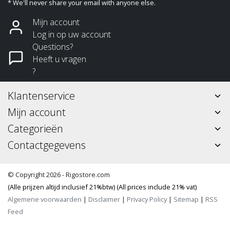
* We'll never share your email with anyone else.
Mijn account
Log in op uw account
Questions?
Heeft u vragen
?
Klantenservice
Mijn account
Categorieën
Contactgegevens
© Copyright 2026 - Rigostore.com
(Alle prijzen altijd inclusief 21%btw) (All prices include 21% vat)
Algemene voorwaarden
|
Disclaimer
|
Privacy Policy
|
Sitemap
|
RSS
Feed