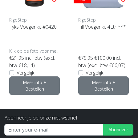
RigoStep
RigoStep
Fyks Voegenkit #0420
Fill Voegenkit 4Ltr ***
Klik op de foto voor meer opties..
€21,95
incl. btw (excl.
€79,95
€100,00
incl.
btw €18,14)
btw (excl. btw €66,07)
Vergelijk
Vergelijk
Meer info +
Meer info +
Bestellen
Bestellen
Abonneer je op onze nieuwsbrief
Abonneer