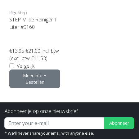
RigoStep
STEP Milde Reiniger 1
Liter #9160
€13,95
€21,00
incl. btw
(excl. btw €11,53)
Vergelijk
Meer info +
Bestellen
Abonneer je op onze nieuwsbrief
Abonneer
* We'll never share your email with anyone else.