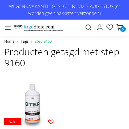
WEGENS VAKANTIE GESLOTEN T/M 7 AUGUSTUS (er
worden geen pakketten verzonden)
0
Home
Tags
step 9160
Producten getagd met step
9160
Sale