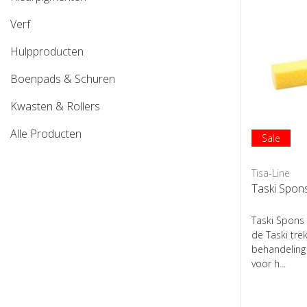
Verf
Hulpproducten
Boenpads & Schuren
Kwasten & Rollers
Alle Producten
Sale
Tisa-Line
Taski Spon
Taski Spons
de Taski tre
behandeling
voor h...