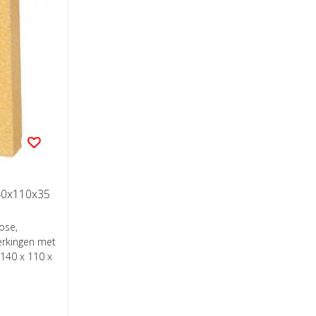
140x110x35
ose,
erkingen met
 140 x 110 x