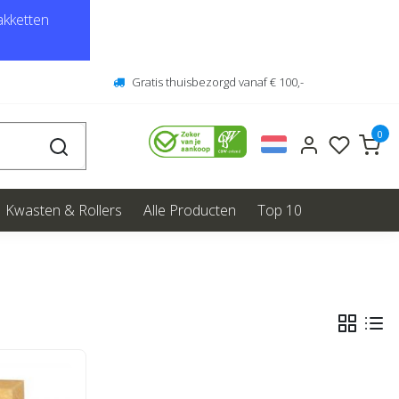
kketten
Gratis thuisbezorgd vanaf € 100,-
0
Kwasten & Rollers
Alle Producten
Top 10