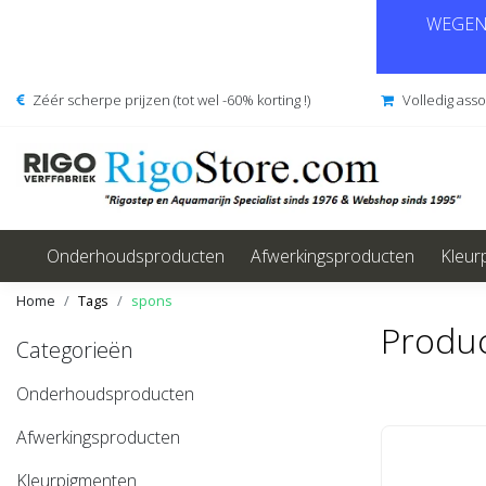
WEGENS
Zéér scherpe prijzen (tot wel -60% korting !)
Volledig ass
Onderhoudsproducten
Afwerkingsproducten
Kleur
Home
Tags
spons
Produ
Categorieën
Onderhoudsproducten
Afwerkingsproducten
Kleurpigmenten