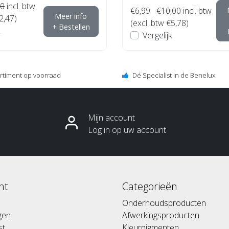
00
incl. btw
€6,99
€10,00
incl. btw
Meer info
2,47)
(excl. btw €5,78)
+ Bestellen
Vergelijk
ortiment op voorraad
Dé Specialist in de Benelux
Mijn account
Log in op uw account
nt
Categorieën
Onderhoudsproducten
ngen
Afwerkingsproducten
st
Kleurpigmenten