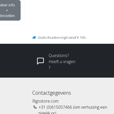
Meer info
+
Bestellen
Gratis thuisbezorgd vanaf € 100,-
Questions?
Heeft u vragen
?
Contactgegevens
Rigostore.com
+31 (0)615057466 (ivm verhuizing een
tijdelijk nr)