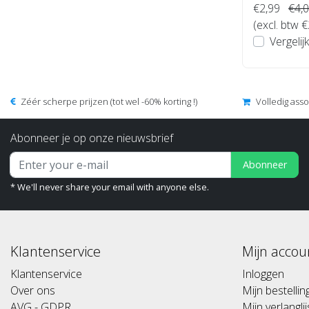
€2,99
€4,
(excl. btw €
Vergelijk
Zéér scherpe prijzen (tot wel -60% korting !)
Volledig ass
Abonneer je op onze nieuwsbrief
Abonneer
* We'll never share your email with anyone else.
Klantenservice
Mijn accou
Klantenservice
Inloggen
Over ons
Mijn bestelli
AVG - GDPR
Mijn verlanglij