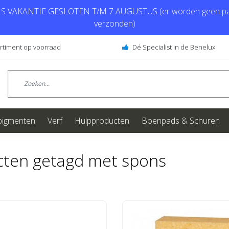
 VAKANTIE GESLOTEN T/M 7 AUGUSTUS (er worden geen pa
verzonden)
ortiment op voorraad
Dé Specialist in de Benelux
pigmenten
Verf
Hulpproducten
Boenpads & Schuren
cten getagd met spons