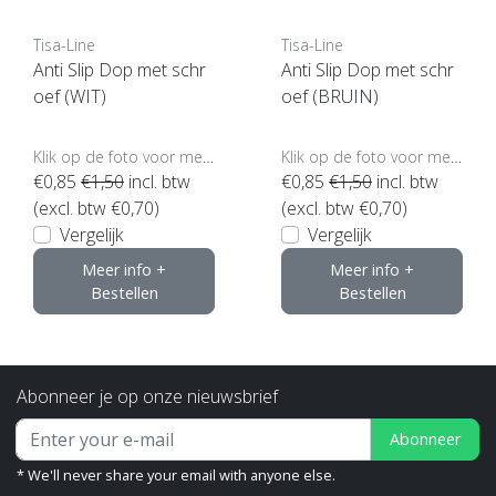
Tisa-Line
Tisa-Line
Anti Slip Dop met schr
Anti Slip Dop met schr
oef (WIT)
oef (BRUIN)
Klik op de foto voor meer opties..
Klik op de foto voor meer opties..
€0,85
€1,50
incl. btw
€0,85
€1,50
incl. btw
(excl. btw €0,70)
(excl. btw €0,70)
Vergelijk
Vergelijk
Meer info +
Meer info +
Bestellen
Bestellen
Abonneer je op onze nieuwsbrief
Abonneer
* We'll never share your email with anyone else.