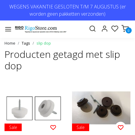
WEGENS VAKANTIE GESLOTEN T/M 7 AUGUSTUS (er
worden geen pakketten verzonden)
0
Home
Tags
slip dop
Producten getagd met slip
dop
Sale
Sale