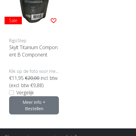
Sale
RigoStep
Skylt Titanium Compon
ent B Component
Klik op de foto voor meer opties..
€11,95
€20,00
incl. btw
(excl. btw €9,88)
Vergelijk
Meer info +
Bestellen