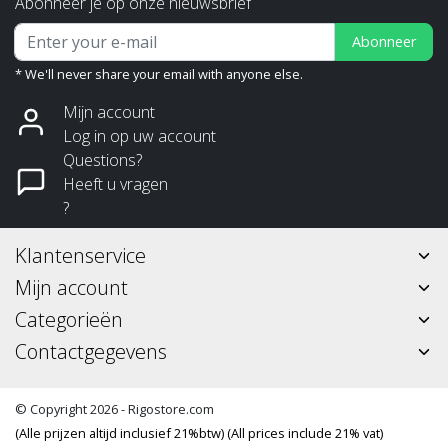
Abonneer je op onze nieuwsbrief
Abonneer
* We'll never share your email with anyone else.
Mijn account
Log in op uw account
Questions?
Heeft u vragen
?
Klantenservice
Mijn account
Categorieën
Contactgegevens
© Copyright 2026 - Rigostore.com
(Alle prijzen altijd inclusief 21%btw) (All prices include 21% vat)