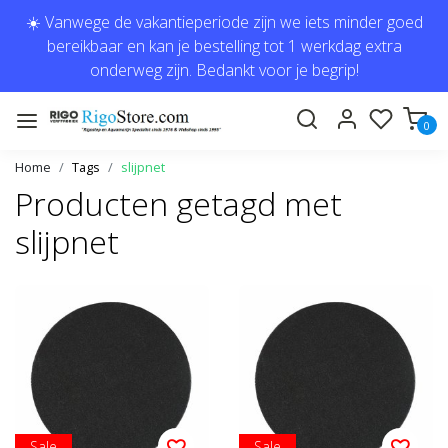
☀️ Vanwege de vakantieperiode zijn we iets minder goed
bereikbaar en kan je bestelling tot 1 werkdag extra
onderweg zijn. Bedankt voor je begrip!
0
Home
Tags
slijpnet
Producten getagd met
slijpnet
Sale
Sale