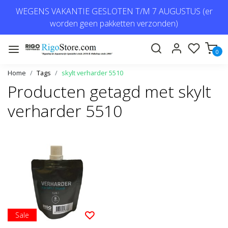
WEGENS VAKANTIE GESLOTEN T/M 7 AUGUSTUS (er
worden geen pakketten verzonden)
0
Home
Tags
skylt verharder 5510
Producten getagd met skylt
verharder 5510
Sale