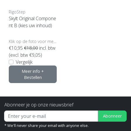
RigoStep
Skylt Original Compone
nt B (kies uw inhoud)
Klik op de foto voor meer opties..
€10,95
€18,00
incl. btw
(excl. btw €9,05)
Vergelijk
Meer info +
Bestellen
Abonneer je op onze nieuwsbrief
Abonneer
* We'll never share your email with anyone else.