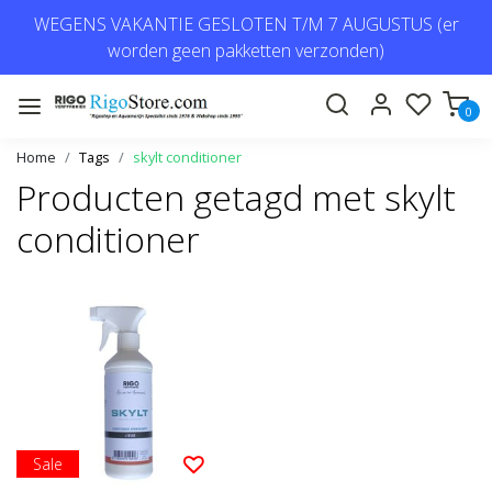
WEGENS VAKANTIE GESLOTEN T/M 7 AUGUSTUS (er
worden geen pakketten verzonden)
0
Home
Tags
skylt conditioner
Producten getagd met skylt
conditioner
Sale