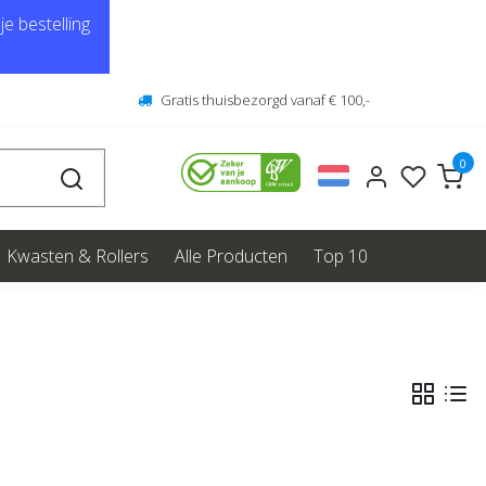
e bestelling
Gratis thuisbezorgd vanaf € 100,-
0
Kwasten & Rollers
Alle Producten
Top 10