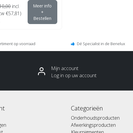
10,00
incl.
Meer info
+
btw €57,81)
Bestellen
ortiment op voorraad
Dé Specialist in de Benelux
Mijn account
Log in op uw account
nt
Categorieën
Onderhoudsproducten
ngen
Afwerkingsproducten
st
Kleurpigmenten