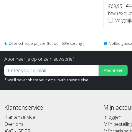
€69,95
€1
btw (excl. 
Vergelijk
Zéér scherpe prijzen (tot wel -60% korting !)
Volledig ass
Abonneer je op onze nieuwsbrief
Abonneer
* We'll never share your email with anyone else.
Klantenservice
Mijn accou
Klantenservice
Inloggen
Over ons
Mijn bestelli
AVG - GDPR
Mijn verlanglij