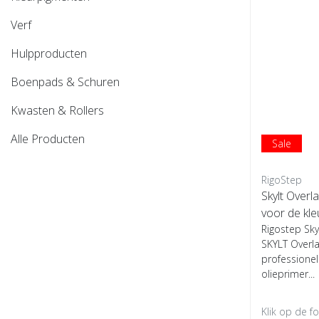
Verf
Hulpproducten
Boenpads & Schuren
Kwasten & Rollers
Alle Producten
Sale
RigoStep
Skylt Overla
voor de kle
Rigostep Sky
SKYLT Overla
professionel
olieprimer...
Klik op de f