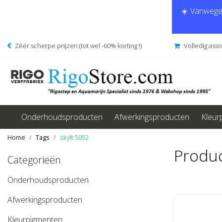
☀️ Vanwege 
Zéér scherpe prijzen (tot wel -60% korting !)
Volledig ass
Onderhoudsproducten
Afwerkingsproducten
Kleur
Home
Tags
skylt 5052
Produc
Categorieën
Onderhoudsproducten
Afwerkingsproducten
Kleurpigmenten