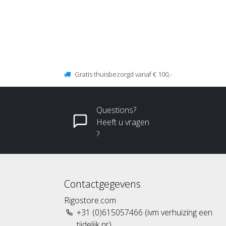
Gratis thuisbezorgd vanaf € 100,-
Questions?
Heeft u vragen
?
Contactgegevens
Rigostore.com
+31 (0)615057466 (ivm verhuizing een
tijdelijk nr)