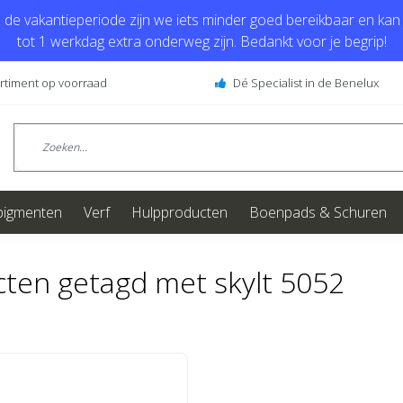
de vakantieperiode zijn we iets minder goed bereikbaar en kan j
tot 1 werkdag extra onderweg zijn. Bedankt voor je begrip!
ortiment op voorraad
Dé Specialist in de Benelux
pigmenten
Verf
Hulpproducten
Boenpads & Schuren
ten getagd met skylt 5052