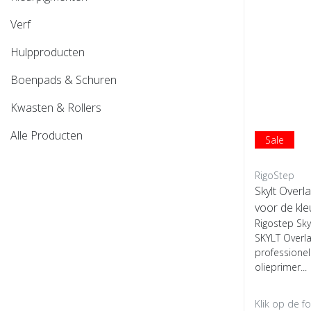
Verf
Hulpproducten
Boenpads & Schuren
Kwasten & Rollers
Alle Producten
Sale
RigoStep
Skylt Overla
voor de kle
Rigostep Sky
SKYLT Overla
professionel
olieprimer...
Klik op de f