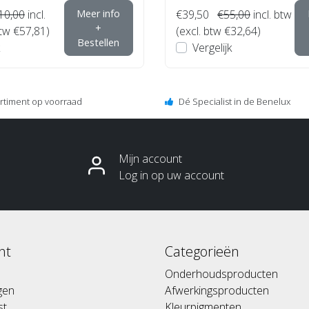
10,00
incl.
Meer info
€39,50
€55,00
incl. btw
+
btw €57,81)
(excl. btw €32,64)
Bestellen
Vergelijk
ortiment op voorraad
Dé Specialist in de Benelux
Mijn account
Log in op uw account
nt
Categorieën
Onderhoudsproducten
ngen
Afwerkingsproducten
st
Kleurpigmenten