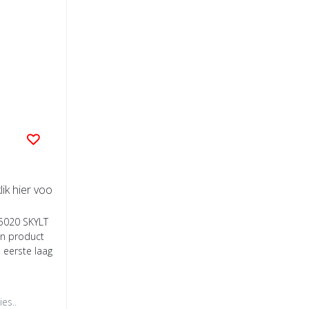
lik hier voo
 5020 SKYLT
en product
 eerste laag
es..