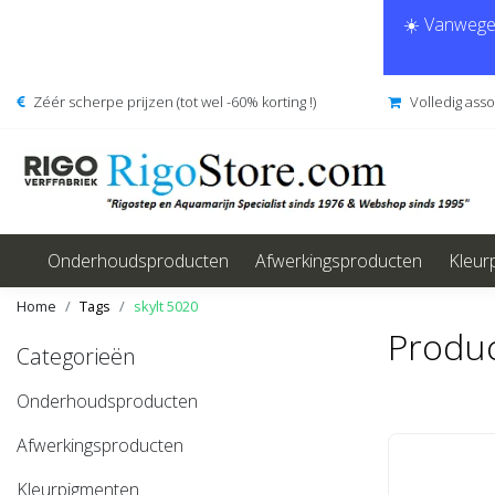
☀️ Vanwege 
Zéér scherpe prijzen (tot wel -60% korting !)
Volledig ass
Onderhoudsproducten
Afwerkingsproducten
Kleur
Home
Tags
skylt 5020
Produc
Categorieën
Onderhoudsproducten
Afwerkingsproducten
Kleurpigmenten