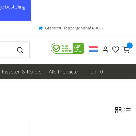
e bestelling
Gratis thuisbezorgd vanaf € 100,-
0
Kwasten & Rollers
Alle Producten
Top 10