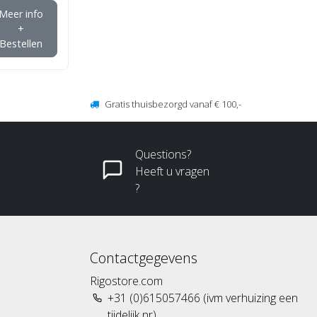
Meer info
+
Bestellen
Gratis thuisbezorgd vanaf € 100,-
Questions?
Heeft u vragen
?
Contactgegevens
Rigostore.com
+31 (0)615057466 (ivm verhuizing een
tijdelijk nr)