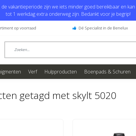
de vakantieperiode zijn we iets minder goed bereikbaar en kan j
tot 1 werkdag extra onderweg zijn. Bedankt voor je begrip!
ortiment op voorraad
Dé Specialist in de Benelux
pigmenten
Verf
Hulpproducten
Boenpads & Schuren
ten getagd met skylt 5020