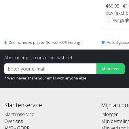
€69,95
€1
btw (excl. 
Vergelijk
Zéér scherpe prijzen (tot wel -60% korting !)
Volledig ass
Abonneer je op onze nieuwsbrief
Abonneer
* We'll never share your email with anyone else.
Klantenservice
Mijn accou
Klantenservice
Inloggen
Over ons
Mijn bestelli
AVG - GDPR
Mijn verlanglij