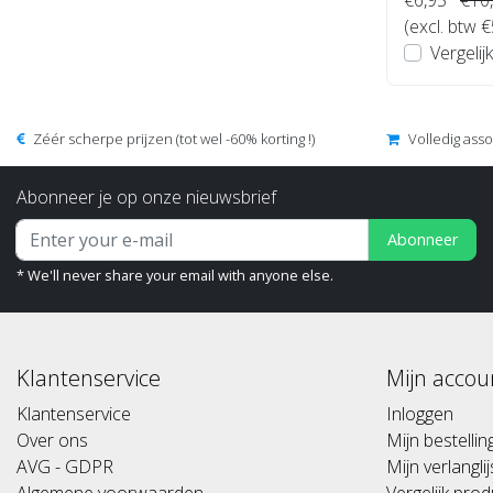
(excl. btw €
Vergelijk
Zéér scherpe prijzen (tot wel -60% korting !)
Volledig ass
Abonneer je op onze nieuwsbrief
Abonneer
* We'll never share your email with anyone else.
Klantenservice
Mijn accou
Klantenservice
Inloggen
Over ons
Mijn bestelli
AVG - GDPR
Mijn verlanglij
Algemene voorwaarden
Vergelijk pro