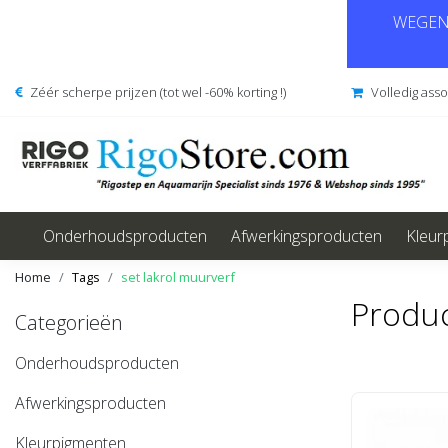
WEGENS
Zéér scherpe prijzen (tot wel -60% korting !)
Volledig ass
Onderhoudsproducten
Afwerkingsproducten
Kleur
Home
Tags
set lakrol muurverf
Produc
Categorieën
Onderhoudsproducten
Afwerkingsproducten
Kleurpigmenten