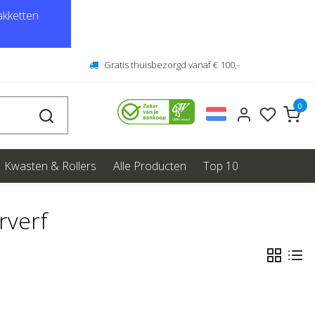
kketten
Gratis thuisbezorgd vanaf € 100,-
0
Kwasten & Rollers
Alle Producten
Top 10
rverf