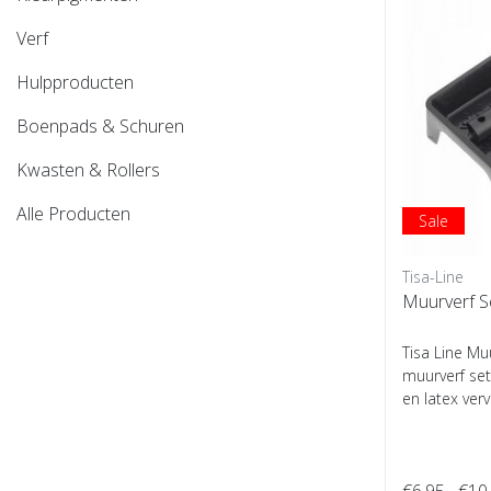
Verf
Hulpproducten
Boenpads & Schuren
Kwasten & Rollers
Alle Producten
Sale
Tisa-Line
Muurverf S
Tisa Line Mu
muurverf set
en latex verv
€6,95
€10