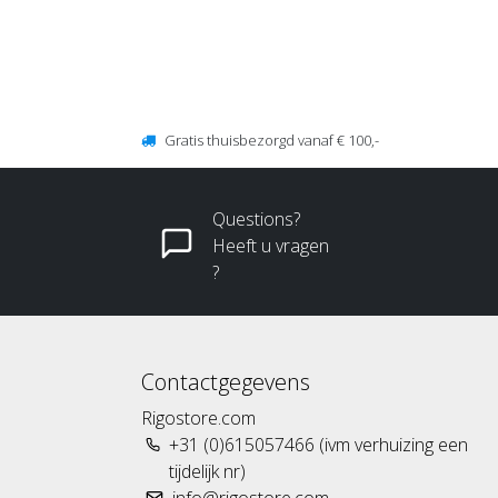
Gratis thuisbezorgd vanaf € 100,-
Questions?
Heeft u vragen
?
Contactgegevens
Rigostore.com
+31 (0)615057466 (ivm verhuizing een
tijdelijk nr)
info@rigostore.com