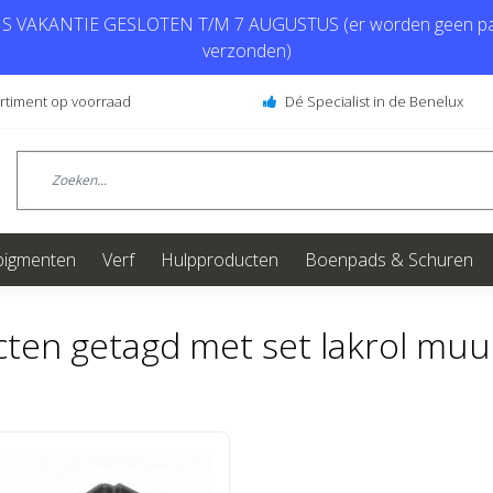
 VAKANTIE GESLOTEN T/M 7 AUGUSTUS (er worden geen pa
verzonden)
ortiment op voorraad
Dé Specialist in de Benelux
pigmenten
Verf
Hulpproducten
Boenpads & Schuren
ten getagd met set lakrol muu