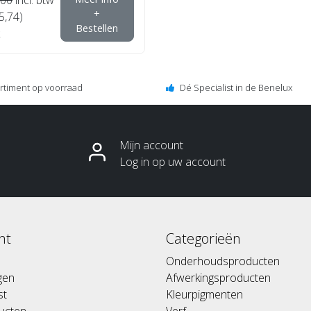
+
5,74)
Bestellen
ortiment op voorraad
Dé Specialist in de Benelux
Mijn account
Log in op uw account
nt
Categorieën
Onderhoudsproducten
ngen
Afwerkingsproducten
st
Kleurpigmenten
ducten
Verf