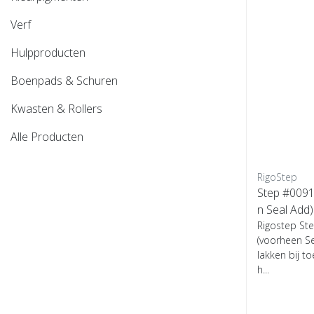
Verf
Hulpproducten
Boenpads & Schuren
Kwasten & Rollers
Alle Producten
RigoStep
Step #0091
Rigostep St
(voorheen Se
lakken bij 
h...