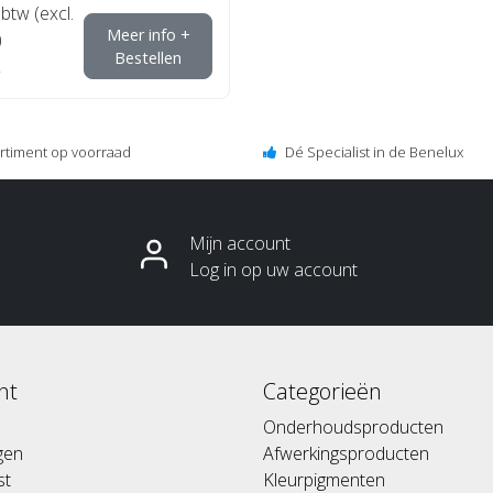
 btw (excl.
Meer info +
)
Bestellen
ortiment op voorraad
Dé Specialist in de Benelux
Mijn account
Log in op uw account
nt
Categorieën
Onderhoudsproducten
ngen
Afwerkingsproducten
st
Kleurpigmenten