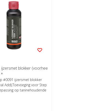
 ijzersmet blokker (voorhee
n Seal Add) *
ep #0091 ijzersmet blokker
al Add),Toevoeging voor Step
toepassing op taninehoudende