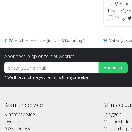
€29,95
incl.
btw €24,75
Vergelijk
Zéér scherpe prijzen (tot wel -60% korting !)
Volledig ass
Abonneer je op onze nieuwsbrief
Abonneer
* We'll never share your email with anyone else.
Klantenservice
Mijn accou
Klantenservice
Inloggen
Over ons
Mijn bestelli
AVG - GDPR
Mijn verlanglij