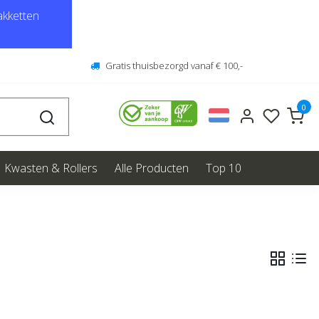
kketten
Gratis thuisbezorgd vanaf € 100,-
0
Kwasten & Rollers
Alle Producten
Top 10