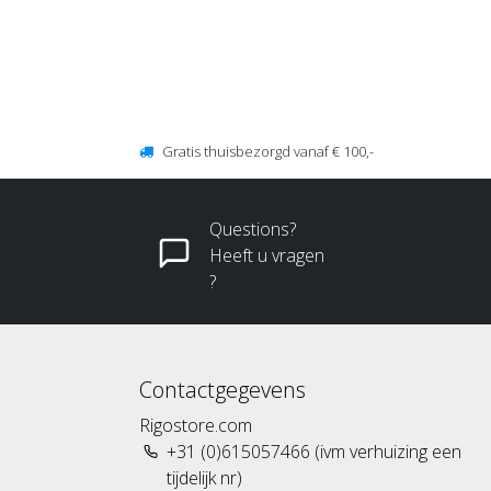
Gratis thuisbezorgd vanaf € 100,-
Questions?
Heeft u vragen
?
Contactgegevens
Rigostore.com
+31 (0)615057466 (ivm verhuizing een
tijdelijk nr)