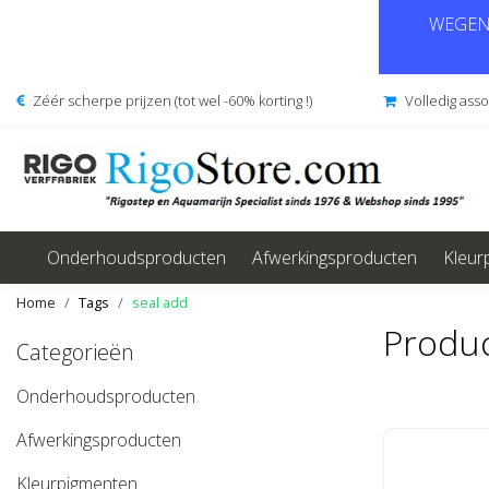
WEGENS
Zéér scherpe prijzen (tot wel -60% korting !)
Volledig ass
Onderhoudsproducten
Afwerkingsproducten
Kleur
Home
Tags
seal add
Produc
Categorieën
Onderhoudsproducten
Afwerkingsproducten
Kleurpigmenten