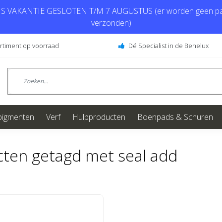
 VAKANTIE GESLOTEN T/M 7 AUGUSTUS (er worden geen pa
verzonden)
ortiment op voorraad
Dé Specialist in de Benelux
pigmenten
Verf
Hulpproducten
Boenpads & Schuren
ten getagd met seal add