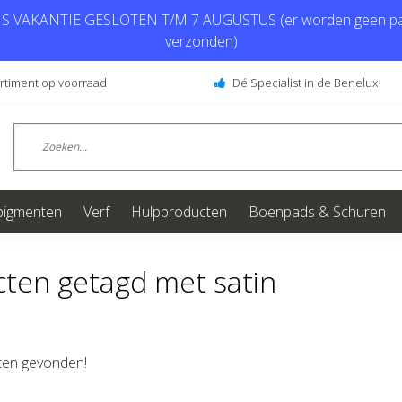
 VAKANTIE GESLOTEN T/M 7 AUGUSTUS (er worden geen pa
verzonden)
ortiment op voorraad
Dé Specialist in de Benelux
pigmenten
Verf
Hulpproducten
Boenpads & Schuren
ten getagd met satin
en gevonden!