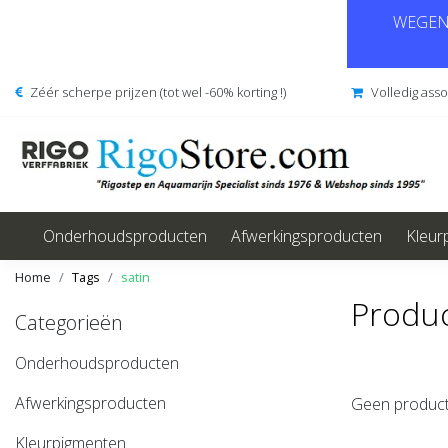
WEGENS
Zéér scherpe prijzen (tot wel -60% korting !)
Volledig ass
Onderhoudsproducten
Afwerkingsproducten
Kleur
Home
Tags
satin
Produc
Categorieën
Onderhoudsproducten
Afwerkingsproducten
Geen product
Kleurpigmenten