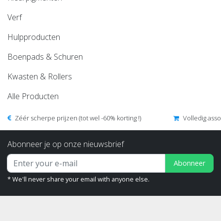
Verf
Hulpproducten
Boenpads & Schuren
Kwasten & Rollers
Alle Producten
Zéér scherpe prijzen (tot wel -60% korting !)
Volledig ass
Abonneer je op onze nieuwsbrief
Abonneer
* We'll never share your email with anyone else.