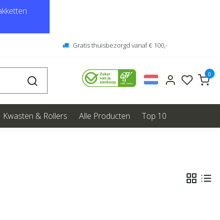
kketten
Gratis thuisbezorgd vanaf € 100,-
0
Kwasten & Rollers
Alle Producten
Top 10