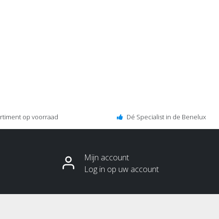
ortiment op voorraad
Dé Specialist in de Benelux
Mijn account
Log in op uw account