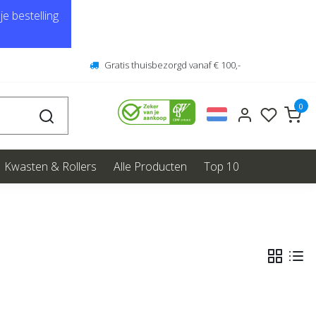
e bestelling
Gratis thuisbezorgd vanaf € 100,-
0
Kwasten & Rollers
Alle Producten
Top 10