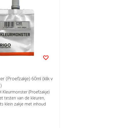
r (Proefzakje) 60ml (klik v
)
l Kleurmonster (Proefzakje)
t testen van de kleuren,
hts klein zakje met inhoud