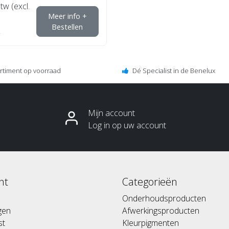
btw (excl.
Meer info +
Bestellen
ortiment op voorraad
Dé Specialist in de Benelux
Mijn account
Log in op uw account
nt
Categorieën
Onderhoudsproducten
ngen
Afwerkingsproducten
st
Kleurpigmenten