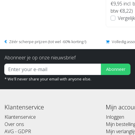
€9,95
incl. 
btw €8,22)
Vergelijk
Zéér scherpe prijzen (tot wel -60% korting !)
Volledig ass
Abonneer je op onze nieuwsbrief
Abonneer
* We'll never share your email with anyone else.
Klantenservice
Mijn accou
Klantenservice
Inloggen
Over ons
Mijn bestelli
AVG - GDPR
Mijn verlanglij