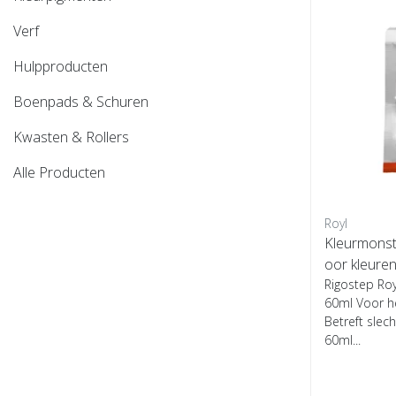
Verf
Hulpproducten
Boenpads & Schuren
Kwasten & Rollers
Alle Producten
Royl
Kleurmonste
oor kleuren
Rigostep Roy
60ml Voor he
Betreft slec
60ml...