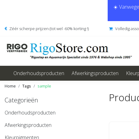
☀️ Vanwege 
Zéér scherpe prijzen (tot wel -60% korting !)
Volledig ass
Onderhoudsproducten
Afwerkingsproducten
Kleur
Home
Tags
sample
Produ
Categorieën
Onderhoudsproducten
Afwerkingsproducten
Kleurpigmenten