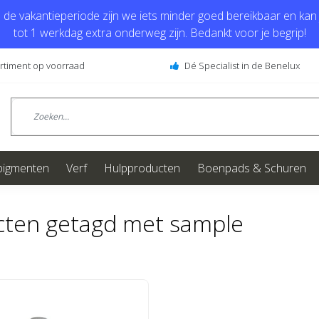
de vakantieperiode zijn we iets minder goed bereikbaar en kan j
tot 1 werkdag extra onderweg zijn. Bedankt voor je begrip!
ortiment op voorraad
Dé Specialist in de Benelux
pigmenten
Verf
Hulpproducten
Boenpads & Schuren
cten getagd met sample