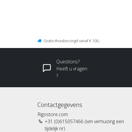
Gratis thuisbezorgd vanaf € 100,-
Questions?
Heeft u vragen
?
Contactgegevens
Rigostore.com
+31 (0)615057466 (ivm verhuizing een
tijdelijk nr)