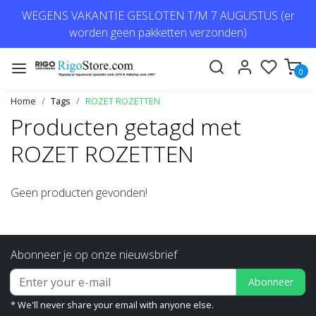
WEGENS VAKANTIE GESLOTEN T/M 7 AUGUSTUS (er
worden geen pakketten verzonden)
0
Home
Tags
ROZET ROZETTEN
Producten getagd met
ROZET ROZETTEN
Geen producten gevonden!
Abonneer je op onze nieuwsbrief
Abonneer
* We'll never share your email with anyone else.