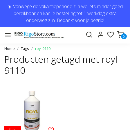
☀️ Vanwege de vakantieperiode zijn we iets minder goed
bereikbaar en kan je bestelling tot 1 werkdag extra
onderweg zijn. Bedankt voor je begrip!
0
Home
Tags
royl 9110
Producten getagd met royl
9110
Sale