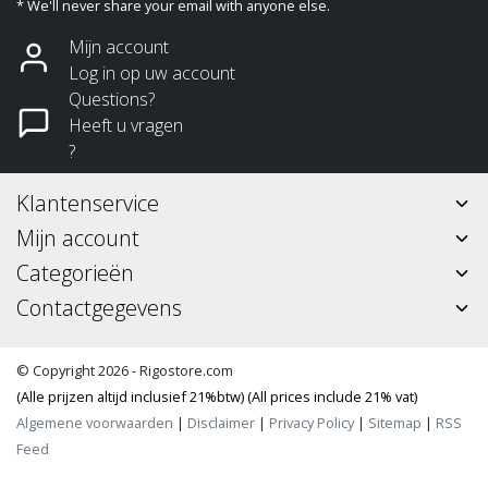
* We'll never share your email with anyone else.
Mijn account
Log in op uw account
Questions?
Heeft u vragen
?
Klantenservice
Mijn account
Categorieën
Contactgegevens
© Copyright 2026 - Rigostore.com
(Alle prijzen altijd inclusief 21%btw) (All prices include 21% vat)
Algemene voorwaarden
|
Disclaimer
|
Privacy Policy
|
Sitemap
|
RSS
Feed