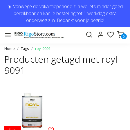
☀️ Vanwege de vakantieperiode zijn we iets minder goed
bereikbaar en kan je bestelling tot 1 werkdag extra
onderweg zijn. Bedankt voor je begrip!
0
Home
Tags
royl 9091
Producten getagd met royl
9091
Sale