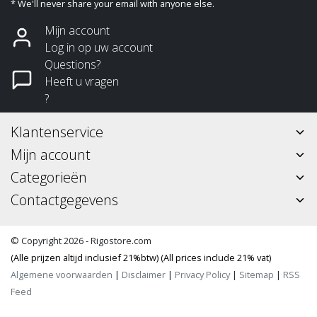
* We'll never share your email with anyone else.
Mijn account
Log in op uw account
Questions?
Heeft u vragen
?
Klantenservice
Mijn account
Categorieën
Contactgegevens
© Copyright 2026 - Rigostore.com
(Alle prijzen altijd inclusief 21%btw) (All prices include 21% vat)
Algemene voorwaarden
|
Disclaimer
|
Privacy Policy
|
Sitemap
|
RSS
Feed