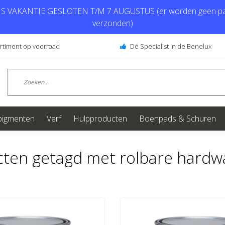
 VAKANTIE GESLOTEN T/M 7 AUGUSTUS (er worden geen pa
verzonden)
ortiment op voorraad
Dé Specialist in de Benelux
pigmenten
Verf
Hulpproducten
Boenpads & Schuren
ten getagd met rolbare hardw