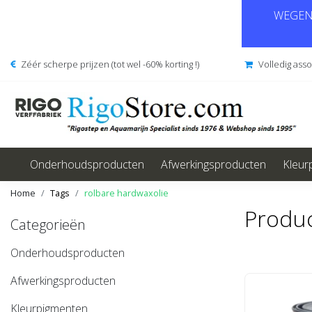
WEGENS
Zéér scherpe prijzen (tot wel -60% korting !)
Volledig ass
Onderhoudsproducten
Afwerkingsproducten
Kleur
Home
Tags
rolbare hardwaxolie
Produc
Categorieën
Onderhoudsproducten
Afwerkingsproducten
Kleurpigmenten