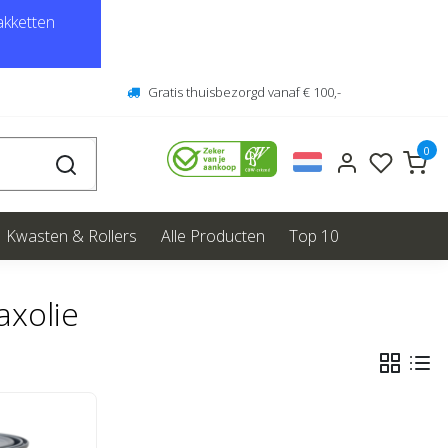
kketten
Gratis thuisbezorgd vanaf € 100,-
0
Kwasten & Rollers
Alle Producten
Top 10
axolie