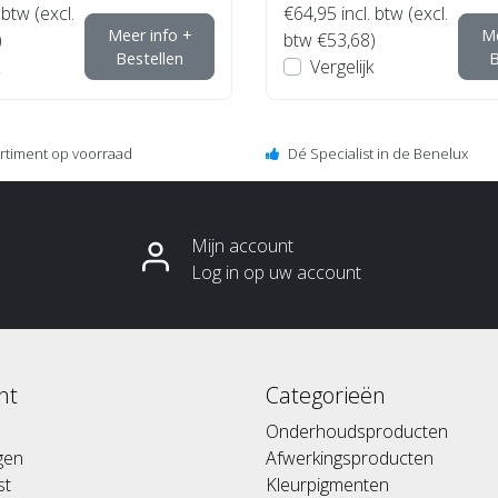
 btw (excl.
€64,95
incl. btw (excl.
Meer info +
Me
)
btw €53,68)
Bestellen
B
Vergelijk
ortiment op voorraad
Dé Specialist in de Benelux
Mijn account
Log in op uw account
nt
Categorieën
Onderhoudsproducten
ngen
Afwerkingsproducten
st
Kleurpigmenten