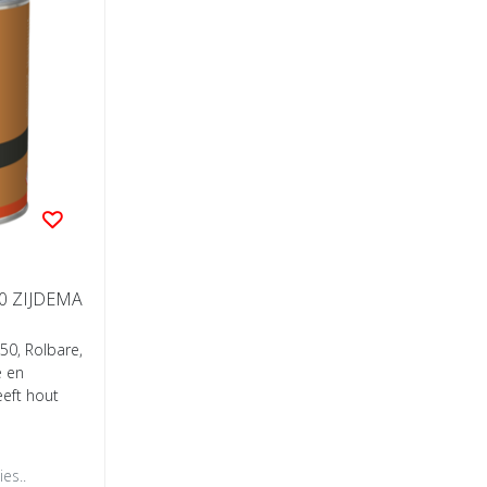
50 ZIJDEMA
50, Rolbare,
e en
eft hout
es..