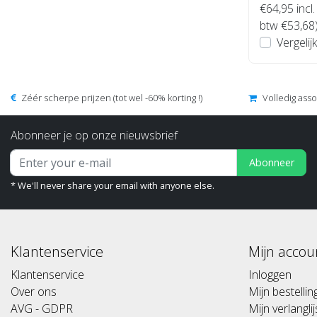
€64,95
incl.
btw €53,68
Vergelijk
Zéér scherpe prijzen (tot wel -60% korting !)
Volledig ass
Abonneer je op onze nieuwsbrief
Abonneer
* We'll never share your email with anyone else.
Klantenservice
Mijn accou
Klantenservice
Inloggen
Over ons
Mijn bestelli
AVG - GDPR
Mijn verlanglij