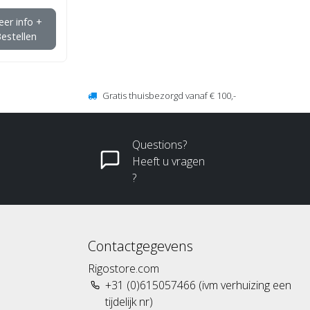
er info +
estellen
Gratis thuisbezorgd vanaf € 100,-
Questions?
Heeft u vragen
?
Contactgegevens
Rigostore.com
+31 (0)615057466 (ivm verhuizing een
tijdelijk nr)