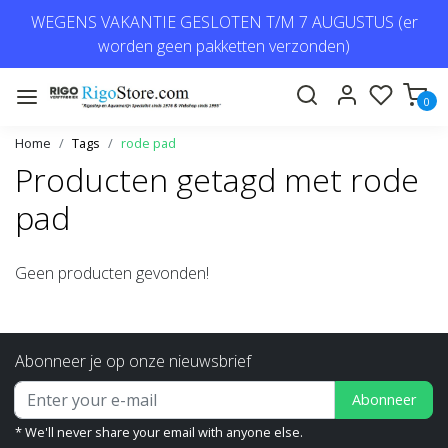
WEGENS VAKANTIE GESLOTEN T/M 7 AUGUSTUS (er
worden geen pakketten verzonden)
0
Home
Tags
rode pad
Producten getagd met rode
pad
Geen producten gevonden!
Abonneer je op onze nieuwsbrief
Abonneer
* We'll never share your email with anyone else.