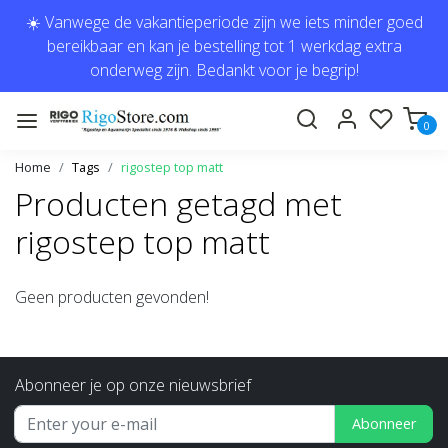
☀️ Vanwege de vakantieperiode zijn we iets minder goed
bereikbaar en kan je bestelling tot 1 werkdag extra
onderweg zijn. Bedankt voor je begrip!
0
Home
Tags
rigostep top matt
Producten getagd met
rigostep top matt
Geen producten gevonden!
Abonneer je op onze nieuwsbrief
Abonneer