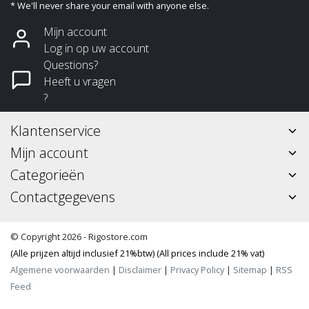
* We'll never share your email with anyone else.
Mijn account
Log in op uw account
Questions?
Heeft u vragen
?
Klantenservice
Mijn account
Categorieën
Contactgegevens
© Copyright 2026 - Rigostore.com
(Alle prijzen altijd inclusief 21%btw) (All prices include 21% vat)
Algemene voorwaarden
|
Disclaimer
|
Privacy Policy
|
Sitemap
|
RSS
Feed