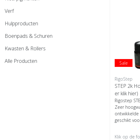
Verf
Hulpproducten
Boenpads & Schuren
Kwasten & Rollers
Alle Producten
Sale
RigoStep
STEP 2k Hou
er klik hier)
Rigostep ST
Zeer hoogwa
ontwikkelde 
geschikt voor
Klik op de f