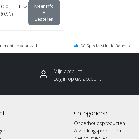
0,00
incl. btw
Meer info
+
€30,99)
Bestellen
ortiment op voorraad
Dé Specialist in de Benelux
Mijn account
Log in op uw account
nt
Categorieën
Onderhoudsproducten
ngen
Afwerkingsproducten
st
Kleurpigmenten