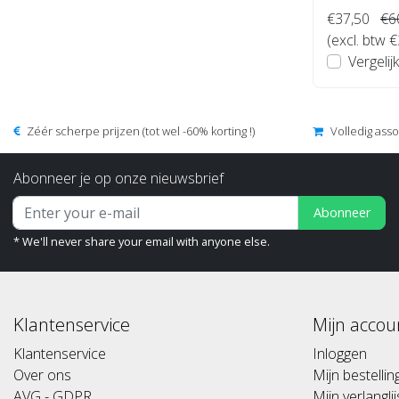
€37,50
€6
(excl. btw 
Vergelijk
Zéér scherpe prijzen (tot wel -60% korting !)
Volledig ass
Abonneer je op onze nieuwsbrief
Abonneer
* We'll never share your email with anyone else.
Klantenservice
Mijn accou
Klantenservice
Inloggen
Over ons
Mijn bestelli
AVG - GDPR
Mijn verlanglij