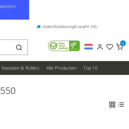
kketten
Gratis thuisbezorgd vanaf € 100,-
0
Kwasten & Rollers
Alle Producten
Top 10
6550