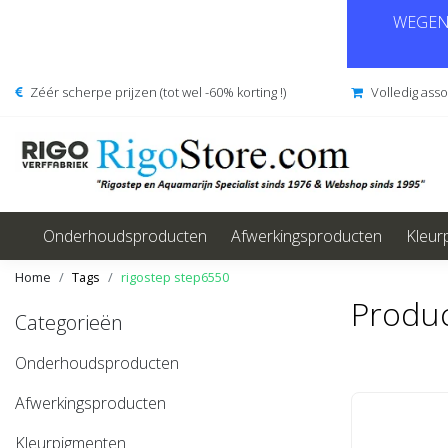
WEGENS
Zéér scherpe prijzen (tot wel -60% korting !)
Volledig ass
Onderhoudsproducten
Afwerkingsproducten
Kleur
Home
Tags
rigostep step6550
Produc
Categorieën
Onderhoudsproducten
Afwerkingsproducten
Kleurpigmenten