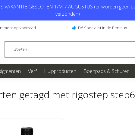
 VAKANTIE GESLOTEN T/M 7 AUGUSTUS (er worden geen pa
verzonden)
ortiment op voorraad
Dé Specialist in de Benelux
pigmenten
Verf
Hulpproducten
Boenpads & Schuren
ten getagd met rigostep step