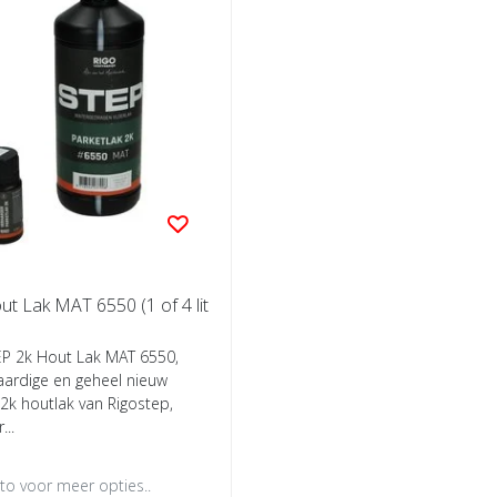
t Lak MAT 6550 (1 of 4 lit
EP 2k Hout Lak MAT 6550,
ardige en geheel nieuw
2k houtlak van Rigostep,
...
oto voor meer opties..