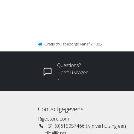
Gratis thuisbezorgd vanaf € 100,-
Questions?
Heeft u vragen
?
Contactgegevens
Rigostore.com
+31 (0)615057466 (ivm verhuizing een
tijdelijk nr)