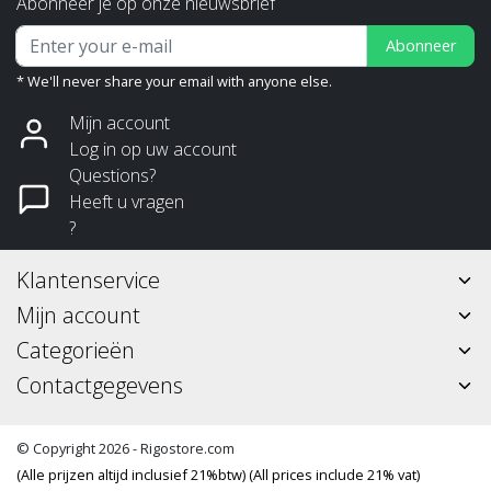
Abonneer je op onze nieuwsbrief
Abonneer
* We'll never share your email with anyone else.
Mijn account
Log in op uw account
Questions?
Heeft u vragen
?
Klantenservice
Mijn account
Categorieën
Contactgegevens
© Copyright 2026 - Rigostore.com
(Alle prijzen altijd inclusief 21%btw) (All prices include 21% vat)