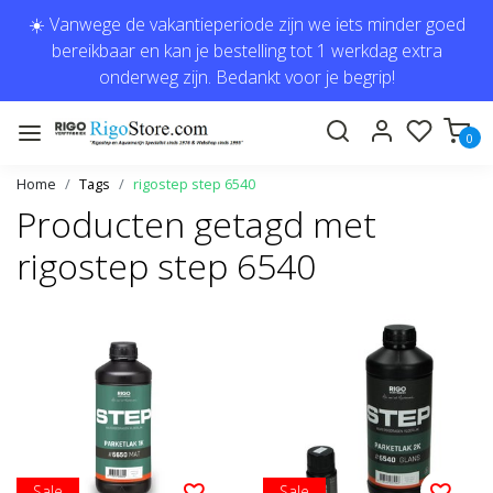
☀️ Vanwege de vakantieperiode zijn we iets minder goed
bereikbaar en kan je bestelling tot 1 werkdag extra
onderweg zijn. Bedankt voor je begrip!
0
Home
Tags
rigostep step 6540
Producten getagd met
rigostep step 6540
Sale
Sale