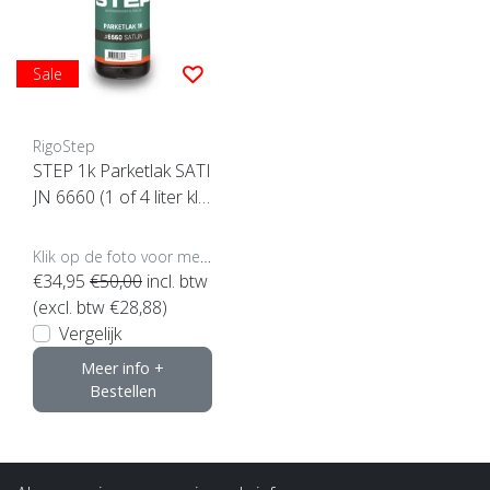
Sale
RigoStep
STEP 1k Parketlak SATI
JN 6660 (1 of 4 liter klik
hier)
Klik op de foto voor meer opties..
€34,95
€50,00
incl. btw
(excl. btw €28,88)
Vergelijk
Meer info +
Bestellen