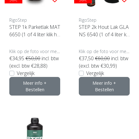
RigoStep
RigoStep
STEP 1k Parketlak MAT
STEP 2k Hout Lak GLA
6650 (1 of 4 liter klik hi
NS 6540 (1 of 4 liter kli
er)
k hier)
Klik op de foto voor meer opties..
Klik op de foto voor meer opties..
€34,95
€50,00
incl. btw
€37,50
€60,00
incl. btw
(excl. btw €28,88)
(excl. btw €30,99)
Vergelijk
Vergelijk
Meer info +
Meer info +
Bestellen
Bestellen