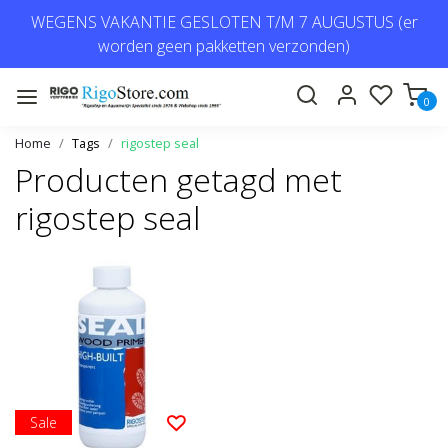
WEGENS VAKANTIE GESLOTEN T/M 7 AUGUSTUS (er
worden geen pakketten verzonden)
0
Home
Tags
rigostep seal
Producten getagd met
rigostep seal
Sale