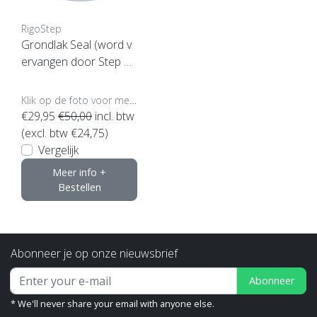
RigoStep
Grondlak Seal (word v
ervangen door Step 60
90)
Klik op de foto voor meer opties..
€29,95
€50,00
incl. btw
(excl. btw €24,75)
Vergelijk
Meer info +
Bestellen
Abonneer je op onze nieuwsbrief
Abonneer
* We'll never share your email with anyone else.