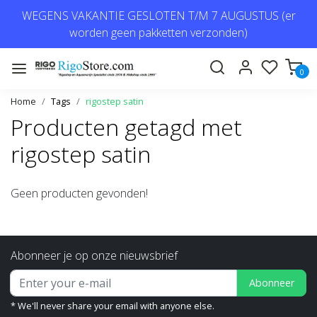
WEGENS VAKANTIE GESLOTEN T/M 7 AUGUSTUS (er
worden geen pakketten verzonden)
0
Home
Tags
rigostep satin
Producten getagd met
rigostep satin
Geen producten gevonden!
Abonneer je op onze nieuwsbrief
Abonneer
* We'll never share your email with anyone else.