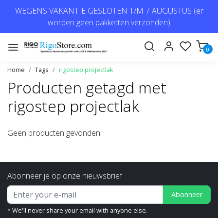
WEGENS VAKANTIE GESLOTEN T/M 7 AUGUSTUS (er
worden geen pakketten verzonden)
0
Home
Tags
rigostep projectlak
Producten getagd met
rigostep projectlak
Geen producten gevonden!
Abonneer je op onze nieuwsbrief
Abonneer
* We'll never share your email with anyone else.