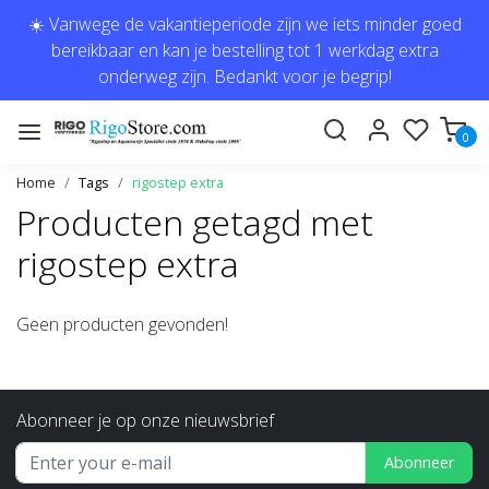
☀️ Vanwege de vakantieperiode zijn we iets minder goed
bereikbaar en kan je bestelling tot 1 werkdag extra
onderweg zijn. Bedankt voor je begrip!
0
Home
Tags
rigostep extra
Producten getagd met
rigostep extra
Geen producten gevonden!
Abonneer je op onze nieuwsbrief
Abonneer