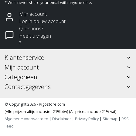
* We'll never share your email with anyone else.
Mijn account
Log in op uw account
Questions?
Heeft u vragen
?
Klantenservice
Mijn account
Categorieën
Contactgegevens
© Copyright 2026 - Rigostore.com
(Alle prijzen altijd inclusief 21%btw) (All prices include 21% vat)
Algemene voorwaarden
|
Disclaimer
|
Privacy Policy
|
Sitemap
|
RSS
Feed