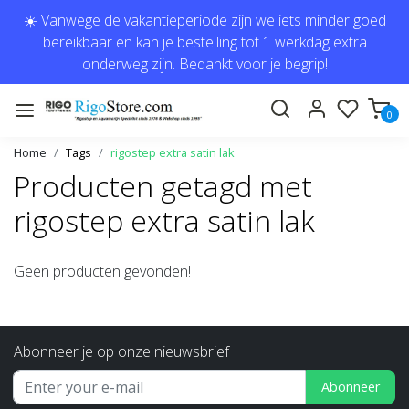
☀️ Vanwege de vakantieperiode zijn we iets minder goed
bereikbaar en kan je bestelling tot 1 werkdag extra
onderweg zijn. Bedankt voor je begrip!
0
Home
Tags
rigostep extra satin lak
Producten getagd met
rigostep extra satin lak
Geen producten gevonden!
Abonneer je op onze nieuwsbrief
Abonneer