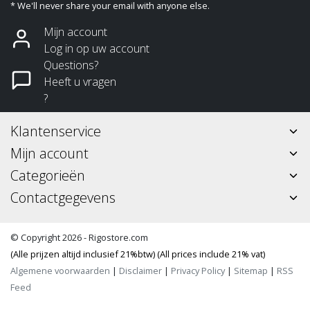
* We'll never share your email with anyone else.
Mijn account
Log in op uw account
Questions?
Heeft u vragen
?
Klantenservice
Mijn account
Categorieën
Contactgegevens
© Copyright 2026 - Rigostore.com
(Alle prijzen altijd inclusief 21%btw) (All prices include 21% vat)
Algemene voorwaarden
|
Disclaimer
|
Privacy Policy
|
Sitemap
|
RSS
Feed