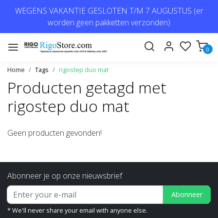
WEGENS VAKANTIE GESLOTEN T/M 7 AUGUSTUS (er
worden geen pakketten verzonden)
0
Home
Tags
rigostep duo mat
Producten getagd met
rigostep duo mat
Geen producten gevonden!
Abonneer je op onze nieuwsbrief
Abonneer
* We'll never share your email with anyone else.