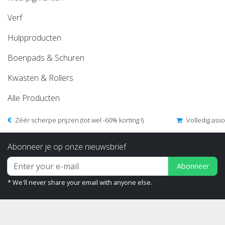
Verf
Hulpproducten
Boenpads & Schuren
Kwasten & Rollers
Alle Producten
Zéér scherpe prijzen (tot wel -60% korting !)
Volledig ass
Abonneer je op onze nieuwsbrief
Abonneer
* We'll never share your email with anyone else.