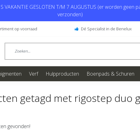
 VAKANTIE GESLOTEN T/M 7 AUGUSTUS (er worden geen pa
verzonden)
ortiment op voorraad
Dé Specialist in de Benelux
pigmenten
Verf
Hulpproducten
Boenpads & Schuren
ten getagd met rigostep duo g
en gevonden!