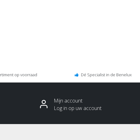
ortiment op voorraad
Dé Specialist in de Benelux
Mijn account
Log in op uw account