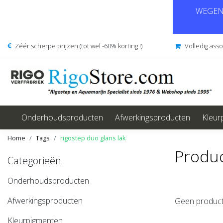
WEGENS
Zéér scherpe prijzen (tot wel -60% korting !)
Volledig ass
Onderhoudsproducten
Afwerkingsproducten
Kleur
Home
Tags
rigostep duo glans lak
Produc
Categorieën
Onderhoudsproducten
Afwerkingsproducten
Geen product
Kleurpigmenten