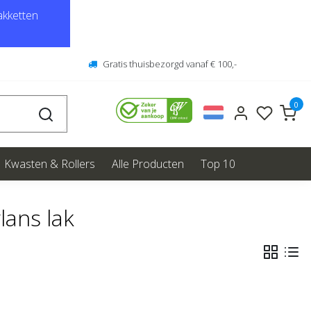
kketten
Gratis thuisbezorgd vanaf € 100,-
0
Kwasten & Rollers
Alle Producten
Top 10
lans lak