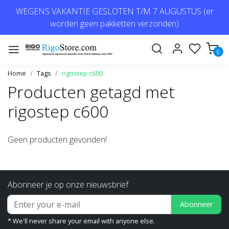
WEGENS VAKANTIE GESLOTEN T/M 7 AUGUSTUS (er
worden geen pakketten verzonden)
0
Home
Tags
rigostep c600
Producten getagd met
rigostep c600
Geen producten gevonden!
Abonneer je op onze nieuwsbrief
Abonneer
* We'll never share your email with anyone else.