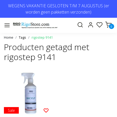
WEGENS VAKANTIE GESLOTEN T/M 7 AUGUSTUS (er
worden geen pakketten verzonden)
0
Home
Tags
rigostep 9141
Producten getagd met
rigostep 9141
Sale