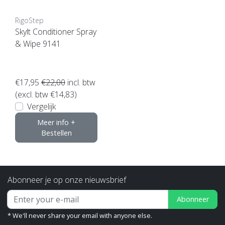
RigoStep
Skylt Conditioner Spray
& Wipe 9141
€17,95
€22,00
incl. btw
(excl. btw €14,83)
Vergelijk
Meer info +
Bestellen
Abonneer je op onze nieuwsbrief
Abonneer
* We'll never share your email with anyone else.