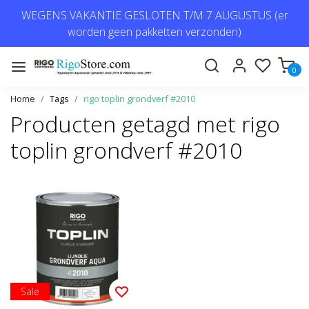
WEGENS VAKANTIE GESLOTEN T/M 7 AUGUSTUS (er
worden geen pakketten verzonden)
0
Home
Tags
rigo toplin grondverf #2010
Producten getagd met rigo
toplin grondverf #2010
Sale