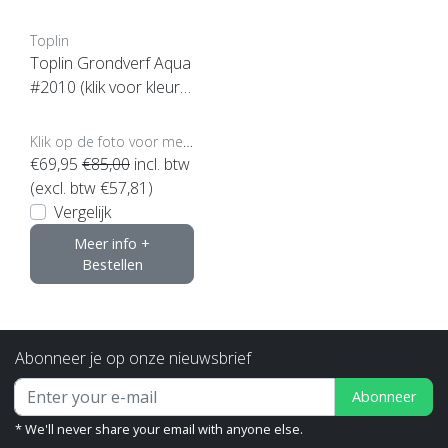
Toplin
Toplin Grondverf Aqua
#2010 (klik voor kleur e
n inhoud)
Klik op de foto voor meer opties..
€69,95
€85,00
incl. btw
(excl. btw €57,81)
Vergelijk
Meer info +
Bestellen
Abonneer je op onze nieuwsbrief
Abonneer
* We'll never share your email with anyone else.