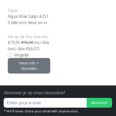
Toplin
Aqua Aflak Satijn #251
0 (klik voor kleur en inh
oud)
Klik op de foto voor meer opties..
€79,95
€95,00
incl. btw
(excl. btw €66,07)
Vergelijk
Meer info +
Bestellen
Abonneer je op onze nieuwsbrief
Abonneer
* We'll never share your email with anyone else.