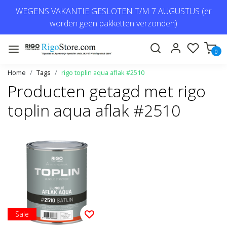
WEGENS VAKANTIE GESLOTEN T/M 7 AUGUSTUS (er
worden geen pakketten verzonden)
0
Home
Tags
rigo toplin aqua aflak #2510
Producten getagd met rigo
toplin aqua aflak #2510
Sale