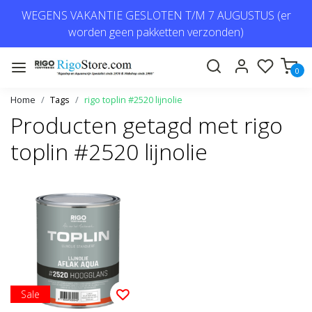
WEGENS VAKANTIE GESLOTEN T/M 7 AUGUSTUS (er
worden geen pakketten verzonden)
0
Home
Tags
rigo toplin #2520 lijnolie
Producten getagd met rigo
toplin #2520 lijnolie
Sale