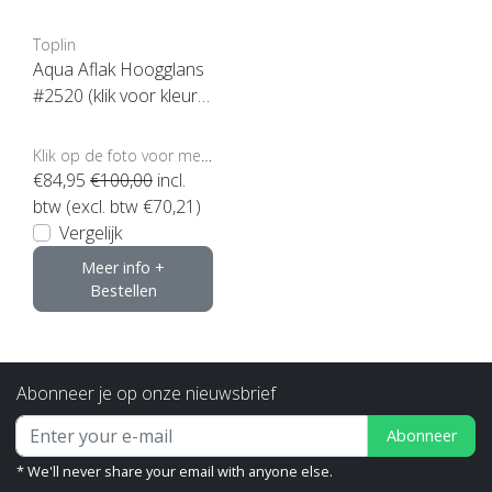
Toplin
Aqua Aflak Hoogglans
#2520 (klik voor kleur e
n inhoud)
Klik op de foto voor meer opties..
€84,95
€100,00
incl.
btw (excl. btw €70,21)
Vergelijk
Meer info +
Bestellen
Abonneer je op onze nieuwsbrief
Abonneer
* We'll never share your email with anyone else.